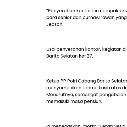
‎”Penyerahan kantor ini merupakan wu
para senior dan purnawirawan yang
Jecson.
‎Usai penyerahan kantor, kegiatan d
Barito Selatan ke-27.
‎Ketua PP Polri Cabang Barito Selata
menyampaikan terima kasih atas du
Menurutnya, semangat pengabdian p
memasuki masa pensiun.
‎Ia menegaskan, motto “Tetap Setia