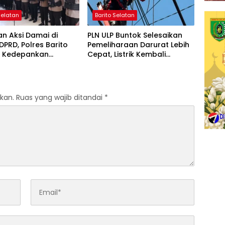
Selatan
Barito Selatan
n Aksi Damai di
PLN ULP Buntok Selesaikan
DPRD, Polres Barito
Pemeliharaan Darurat Lebih
n Kedepankan
Cepat, Listrik Kembali
atan Humanis
Normal
kan.
Ruas yang wajib ditandai
*