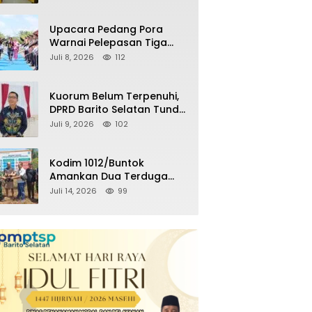
Kemenangan Partai pada
Pemilu Mendatang
Upacara Pedang Pora
Warnai Pelepasan Tiga
Perwira Polres Barito
Juli 8, 2026
112
Selatan Masuki Masa
Pensiun
Kuorum Belum Terpenuhi,
DPRD Barito Selatan Tunda
Paripurna Persetujuan
Juli 9, 2026
102
Raperda
Pertanggungjawaban
APBD 2025
Kodim 1012/Buntok
Amankan Dua Terduga
Pencuri Aset Perusahaan
Juli 14, 2026
99
Sitaan Satgas PKH, Satu
Paket Diduga Sabu Turut
Disita