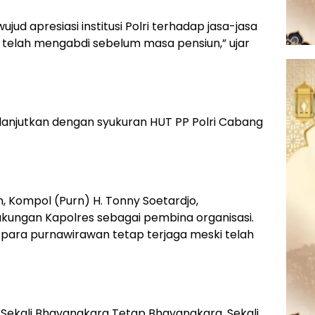
jud apresiasi institusi Polri terhadap jasa-jasa
 telah mengabdi sebelum masa pensiun,” ujar
ilanjutkan dengan syukuran HUT PP Polri Cabang
n, Kompol (Purn) H. Tonny Soetardjo,
kungan Kapolres sebagai pembina organisasi.
ara purnawirawan tetap terjaga meski telah
, Sekali Bhayangkara Tetap Bhayangkara, Sekali