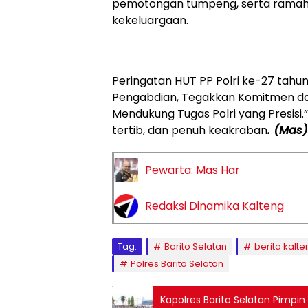
pemotongan tumpeng, serta ramah
kekeluargaan.
‎Peringatan HUT PP Polri ke-27 tahu
Pengabdian, Tegakkan Komitmen dan
Mendukung Tugas Polri yang Presisi.
tertib, dan penuh keakraban
. (Mas)
Pewarta: Mas Har
Redaksi Dinamika Kalteng
Tag:
Barito Selatan
berita kalte
Polres Barito Selatan
Kapolres Barito Selatan Pimpi