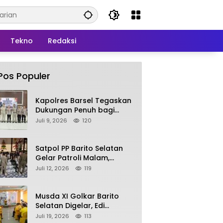
Tekno
Redaksi
Pos Populer
Kapolres Barsel Tegaskan
Dukungan Penuh bagi
Pengembangan KBPPP
Juli 9, 2026
120
Kalimantan Tengah
Satpol PP Barito Selatan
Gelar Patroli Malam,
Tindak Lanjuti Keluhan
Juli 12, 2026
119
Warga soal Balap Liar dan
Remaja Nongkrong
Musda XI Golkar Barito
Selatan Digelar, Edi
Pratowo Targetkan
Juli 19, 2026
113