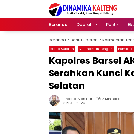
Langsung
ke
konten
Beranda
Daerah
Politik
Ek
Beranda
Berita Daerah
Kalimantan Ten
Barito Selatan
Kalimantan Tengah
Pemkab B
‎Kapolres Barsel 
Serahkan Kunci Kan
Selatan
Pewarta: Mas Har
2 Min Baca
Juni 30, 2026