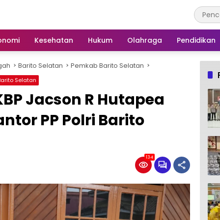
onomi
Kesehatan
Hukum
Olahraga
Pendidikan
gah
Barito Selatan
Pemkab Barito Selatan
arito Selatan
AKBP Jacson R Hutapea
tor PP Polri Barito
134