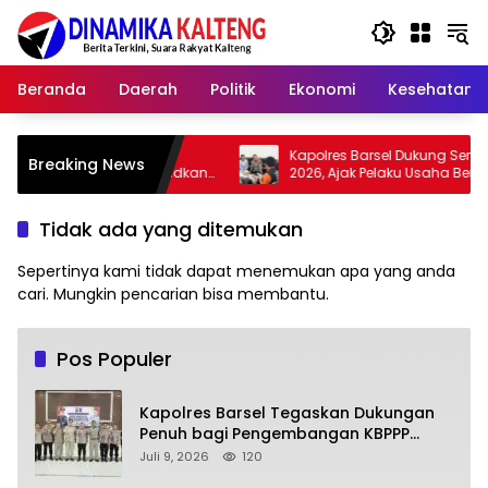
Langsung
ke
konten
Beranda
Daerah
Politik
Ekonomi
Kesehatan
ga Tidak
Kapolres Barsel Dukung Sensus Ekonomi
Breaking News
han, Wujudkan
2026, Ajak Pelaku Usaha Berikan Data
but Asap
yang Jujur
Tidak ada yang ditemukan
Sepertinya kami tidak dapat menemukan apa yang anda
cari. Mungkin pencarian bisa membantu.
Pos Populer
Kapolres Barsel Tegaskan Dukungan
Penuh bagi Pengembangan KBPPP
Kalimantan Tengah
Juli 9, 2026
120