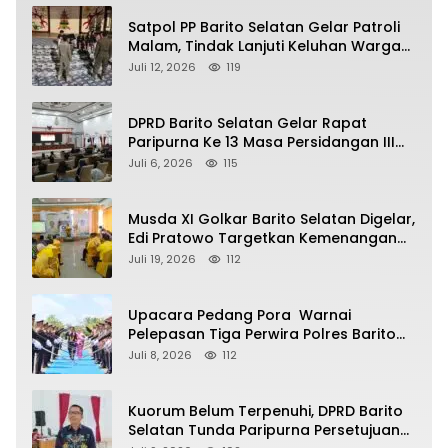
Satpol PP Barito Selatan Gelar Patroli
Malam, Tindak Lanjuti Keluhan Warga
soal Balap Liar dan Remaja Nongkrong
Juli 12, 2026
119
DPRD Barito Selatan Gelar Rapat
Paripurna Ke 13 Masa Persidangan III
Tahun 2026
Juli 6, 2026
115
Musda XI Golkar Barito Selatan Digelar,
Edi Pratowo Targetkan Kemenangan
Partai pada Pemilu Mendatang
Juli 19, 2026
112
Upacara Pedang Pora Warnai
Pelepasan Tiga Perwira Polres Barito
Selatan Masuki Masa Pensiun
Juli 8, 2026
112
Kuorum Belum Terpenuhi, DPRD Barito
Selatan Tunda Paripurna Persetujuan