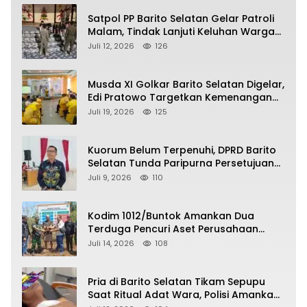
Satpol PP Barito Selatan Gelar Patroli
Malam, Tindak Lanjuti Keluhan Warga
soal Balap Liar dan Remaja Nongkrong
Juli 12, 2026
126
Musda XI Golkar Barito Selatan Digelar,
Edi Pratowo Targetkan Kemenangan
Partai pada Pemilu Mendatang
Juli 19, 2026
125
Kuorum Belum Terpenuhi, DPRD Barito
Selatan Tunda Paripurna Persetujuan
Raperda Pertanggungjawaban APBD
Juli 9, 2026
110
2025
Kodim 1012/Buntok Amankan Dua
Terduga Pencuri Aset Perusahaan
Sitaan Satgas PKH, Satu Paket Diduga
Juli 14, 2026
108
Sabu Turut Disita
Pria di Barito Selatan Tikam Sepupu
Saat Ritual Adat Wara, Polisi Amankan