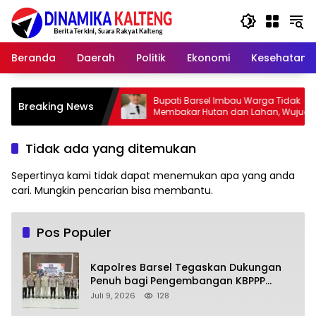
Langsung
ke
konten
Beranda
Daerah
Politik
Ekonomi
Kesehatan
elar
Bupati Barsel Imbau Warga Tidak
Kapo
Breaking News
Membakar Hutan dan Lahan, Wujudkan
2026
Barito Selatan Bebas Kabut Asap
yang
Tidak ada yang ditemukan
Sepertinya kami tidak dapat menemukan apa yang anda
cari. Mungkin pencarian bisa membantu.
Pos Populer
Kapolres Barsel Tegaskan Dukungan
Penuh bagi Pengembangan KBPPP
Kalimantan Tengah
Juli 9, 2026
128