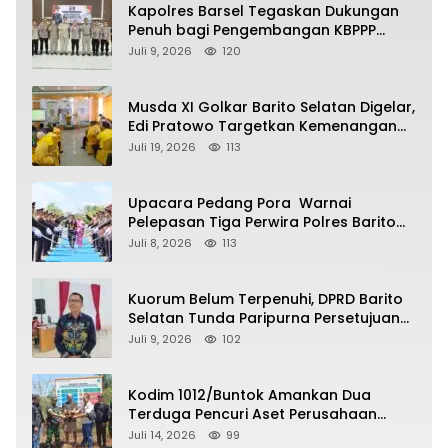
Kapolres Barsel Tegaskan Dukungan
Penuh bagi Pengembangan KBPPP
Kalimantan Tengah
Juli 9, 2026
120
Musda XI Golkar Barito Selatan Digelar,
Edi Pratowo Targetkan Kemenangan
Partai pada Pemilu Mendatang
Juli 19, 2026
113
Upacara Pedang Pora Warnai
Pelepasan Tiga Perwira Polres Barito
Selatan Masuki Masa Pensiun
Juli 8, 2026
113
Kuorum Belum Terpenuhi, DPRD Barito
Selatan Tunda Paripurna Persetujuan
Raperda Pertanggungjawaban APBD
Juli 9, 2026
102
2025
Kodim 1012/Buntok Amankan Dua
Terduga Pencuri Aset Perusahaan
Sitaan Satgas PKH, Satu Paket Diduga
Juli 14, 2026
99