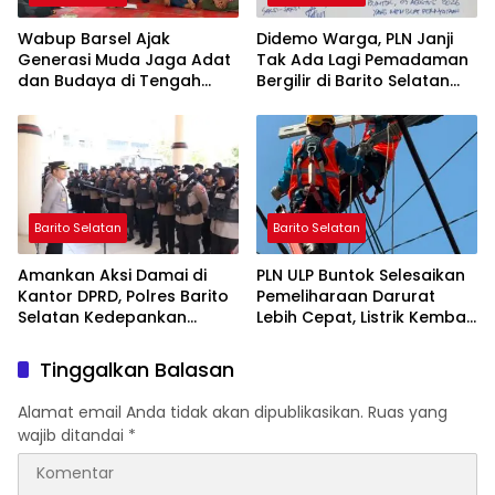
Wabup Barsel Ajak
Didemo Warga, PLN Janji
Generasi Muda Jaga Adat
Tak Ada Lagi Pemadaman
dan Budaya di Tengah
Bergilir di Barito Selatan
Perubahan Zaman
Mulai 5 Agustus
Barito Selatan
Barito Selatan
Amankan Aksi Damai di
PLN ULP Buntok Selesaikan
Kantor DPRD, Polres Barito
Pemeliharaan Darurat
Selatan Kedepankan
Lebih Cepat, Listrik Kembali
Pendekatan Humanis
Normal
Tinggalkan Balasan
Alamat email Anda tidak akan dipublikasikan.
Ruas yang
wajib ditandai
*