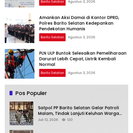
Barito Selatan
Agustus 3, 2026
Amankan Aksi Damai di Kantor DPRD,
Polres Barito Selatan Kedepankan
Pendekatan Humanis
Barito Selatan
Agustus 3, 2026
PLN ULP Buntok Selesaikan Pemeliharaan
Darurat Lebih Cepat, Listrik Kembali
Normal
Barito Selatan
Agustus 3, 2026
Pos Populer
Satpol PP Barito Selatan Gelar Patroli
Malam, Tindak Lanjuti Keluhan Warga
soal Balap Liar dan Remaja Nongkrong
Juli 12, 2026
120