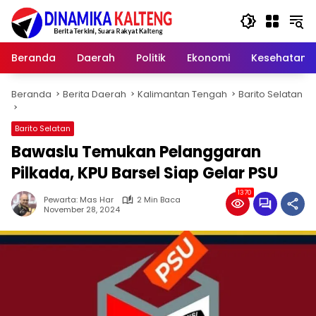
Langsung
ke
konten
Beranda
Daerah
Politik
Ekonomi
Kesehatan
Beranda
Berita Daerah
Kalimantan Tengah
Barito Selatan
Barito Selatan
Bawaslu Temukan Pelanggaran
Pilkada, KPU Barsel Siap Gelar PSU
1370
Pewarta: Mas Har
2 Min Baca
November 28, 2024