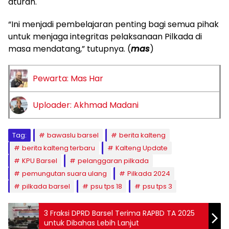
aturan.
“Ini menjadi pembelajaran penting bagi semua pihak
untuk menjaga integritas pelaksanaan Pilkada di
masa mendatang,” tutupnya. (
mas
)
Pewarta: Mas Har
Uploader: Akhmad Madani
Tag:
bawaslu barsel
berita kalteng
berita kalteng terbaru
Kalteng Update
KPU Barsel
pelanggaran pilkada
pemungutan suara ulang
Pilkada 2024
pilkada barsel
psu tps 18
psu tps 3
3 Fraksi DPRD Barsel Terima RAPBD TA 2025
untuk Dibahas Lebih Lanjut