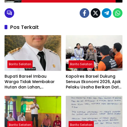
Pos Terkait
Barito Selatan
Barito Selatan
Bupati Barsel Imbau
Kapolres Barsel Dukung
Warga Tidak Membakar
Sensus Ekonomi 2026, Ajak
Hutan dan Lahan,
Pelaku Usaha Berikan Data
Wujudkan Barito Selatan
yang Jujur
Bebas Kabut Asap
Barito Selatan
Barito Selatan