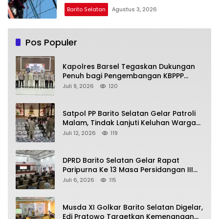
Barito Selatan
Agustus 3, 2026
Pos Populer
Kapolres Barsel Tegaskan Dukungan
Penuh bagi Pengembangan KBPPP
Kalimantan Tengah
Juli 9, 2026
120
Satpol PP Barito Selatan Gelar Patroli
Malam, Tindak Lanjuti Keluhan Warga
soal Balap Liar dan Remaja Nongkrong
Juli 12, 2026
119
DPRD Barito Selatan Gelar Rapat
Paripurna Ke 13 Masa Persidangan III
Tahun 2026
Juli 6, 2026
115
Musda XI Golkar Barito Selatan Digelar,
Edi Pratowo Targetkan Kemenangan