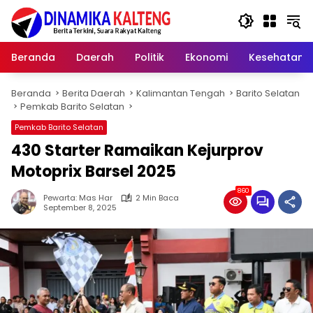
Langsung
ke
konten
Beranda
Daerah
Politik
Ekonomi
Kesehatan
Beranda
Berita Daerah
Kalimantan Tengah
Barito Selatan
Pemkab Barito Selatan
Pemkab Barito Selatan
430 Starter Ramaikan Kejurprov
Motoprix Barsel 2025
860
Pewarta: Mas Har
2 Min Baca
September 8, 2025