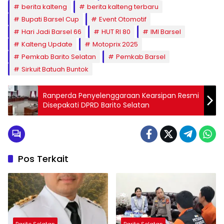
berita kalteng
berita kalteng terbaru
Bupati Barsel Cup
Event Otomotif
Hari Jadi Barsel 66
HUT RI 80
IMI Barsel
Kalteng Update
Motoprix 2025
Pemkab Barito Selatan
Pemkab Barsel
Sirkuit Batuah Buntok
Ranperda Penyelenggaraan Kearsipan Resmi
Disepakati DPRD Barito Selatan
Pos Terkait
Barito Selatan
Barito Selatan