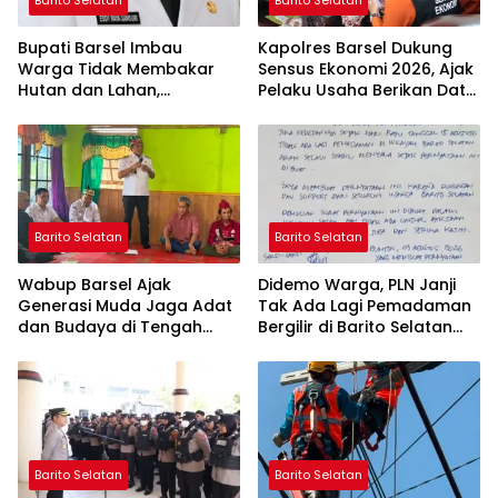
Bupati Barsel Imbau
Kapolres Barsel Dukung
Warga Tidak Membakar
Sensus Ekonomi 2026, Ajak
Hutan dan Lahan,
Pelaku Usaha Berikan Data
Wujudkan Barito Selatan
yang Jujur
Bebas Kabut Asap
Barito Selatan
Barito Selatan
Wabup Barsel Ajak
Didemo Warga, PLN Janji
Generasi Muda Jaga Adat
Tak Ada Lagi Pemadaman
dan Budaya di Tengah
Bergilir di Barito Selatan
Perubahan Zaman
Mulai 5 Agustus
Barito Selatan
Barito Selatan