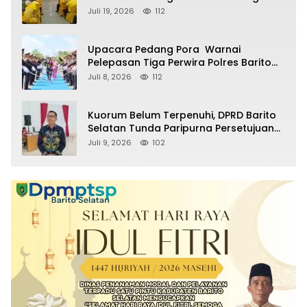
Partai pada Pemilu Mendatang
Juli 19, 2026
112
Upacara Pedang Pora Warnai
Pelepasan Tiga Perwira Polres Barito
Selatan Masuki Masa Pensiun
Juli 8, 2026
112
Kuorum Belum Terpenuhi, DPRD Barito
Selatan Tunda Paripurna Persetujuan
Raperda Pertanggungjawaban APBD
Juli 9, 2026
102
2025