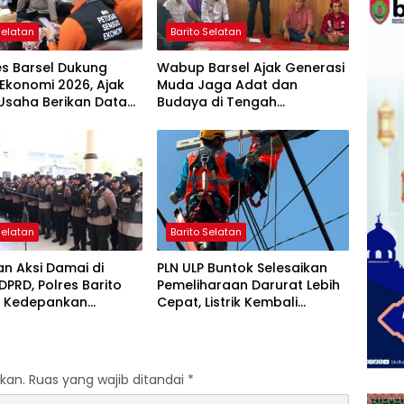
Selatan
Barito Selatan
es Barsel Dukung
Wabup Barsel Ajak Generasi
Ekonomi 2026, Ajak
Muda Jaga Adat dan
Usaha Berikan Data
Budaya di Tengah
jur
Perubahan Zaman
Selatan
Barito Selatan
n Aksi Damai di
PLN ULP Buntok Selesaikan
DPRD, Polres Barito
Pemeliharaan Darurat Lebih
n Kedepankan
Cepat, Listrik Kembali
atan Humanis
Normal
kan.
Ruas yang wajib ditandai
*