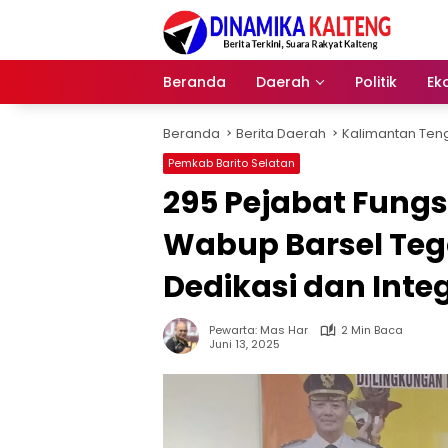
Langsung
ke
konten
Beranda
Daerah
Politik
Ek
Beranda
Berita Daerah
Kalimantan Ten
Pemkab Barito Selatan
295 Pejabat Fungsi
Wabup Barsel Teg
Dedikasi dan Integ
Pewarta: Mas Har
2 Min Baca
Juni 13, 2025