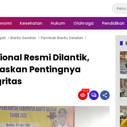
onomi
Kesehatan
Hukum
Olahraga
Pendidikan
gah
Barito Selatan
Pemkab Barito Selatan
onal Resmi Dilantik,
askan Pentingnya
ritas
1236