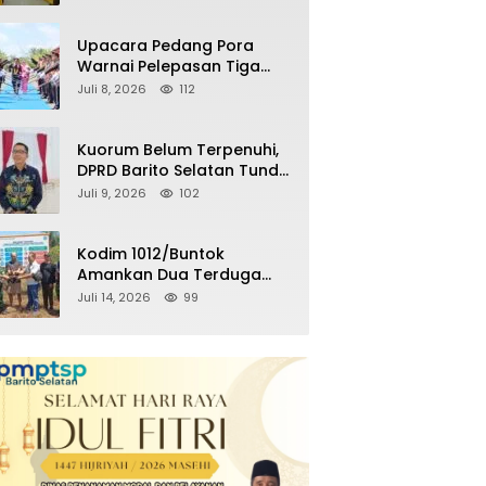
Kemenangan Partai pada
Pemilu Mendatang
Upacara Pedang Pora
Warnai Pelepasan Tiga
Perwira Polres Barito
Juli 8, 2026
112
Selatan Masuki Masa
Pensiun
Kuorum Belum Terpenuhi,
DPRD Barito Selatan Tunda
Paripurna Persetujuan
Juli 9, 2026
102
Raperda
Pertanggungjawaban
APBD 2025
Kodim 1012/Buntok
Amankan Dua Terduga
Pencuri Aset Perusahaan
Juli 14, 2026
99
Sitaan Satgas PKH, Satu
Paket Diduga Sabu Turut
Disita