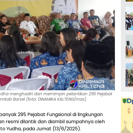
o Yudha menghadiri dan memimpin pelantikan 295 Pejabat
emkab Barsel (foto: DINAMIKA KALTENG/mas)
banyak 295 Pejabat Fungsional di lingkungan
n resmi dilantik dan diambil sumpahnya oleh
anto Yudha, pada Jumat (13/6/2025).