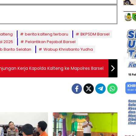
kalteng
berita kalteng terbaru
BKPSDM Barsel
al 2025
Pelantikan Pejabat Barsel
 Barito Selatan
Wabup Khristianto Yudha
njungan Kerja Kapolda Kalteng ke Mapolres Barsel