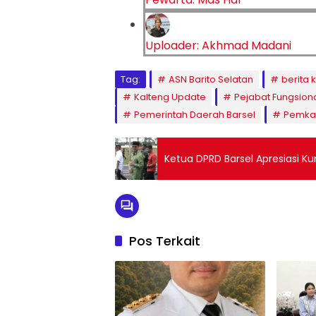
Uploader: Akhmad Madani
Tag:
ASN Barito Selatan
berita 
Kalteng Update
Pejabat Fungsion
Pemerintah Daerah Barsel
Pemkab
Ketua DPRD Barsel Apresiasi Ku
Pos Terkait