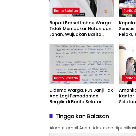
Barito Selatan
Barito 
Bupati Barsel Imbau Warga
Kapolr
Tidak Membakar Hutan dan
Sensus 
Lahan, Wujudkan Barito
Pelaku 
Selatan Bebas Kabut Asap
yang Ju
Barito Selatan
Barito 
Didemo Warga, PLN Janji Tak
Amanka
Ada Lagi Pemadaman
Kantor 
Bergilir di Barito Selatan
Selata
Mulai 5 Agustus
Pendek
Tinggalkan Balasan
Alamat email Anda tidak akan dipublikasi