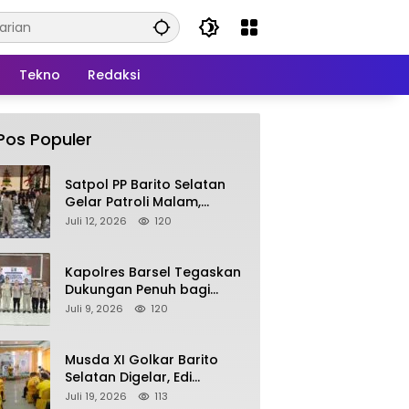
Tekno
Redaksi
Pos Populer
Satpol PP Barito Selatan
Gelar Patroli Malam,
Tindak Lanjuti Keluhan
Juli 12, 2026
120
Warga soal Balap Liar dan
Remaja Nongkrong
Kapolres Barsel Tegaskan
Dukungan Penuh bagi
Pengembangan KBPPP
Juli 9, 2026
120
Kalimantan Tengah
Musda XI Golkar Barito
Selatan Digelar, Edi
Pratowo Targetkan
Juli 19, 2026
113