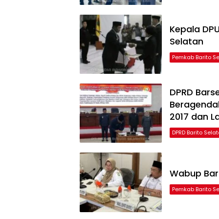
Kepala DPUP
Selatan
Pemkab Barito S
DPRD Barse
Beragenda
2017 dan L
DPRD Barito Sela
Wabup Bars
Pemkab Barito S