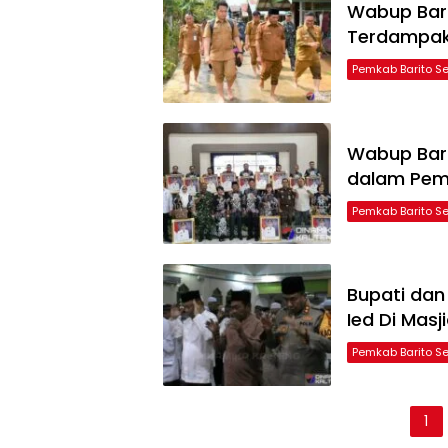
Wabup Bars
Terdampak 
Pemkab Barito S
Wabup Bars
dalam Pem
Pemkab Barito S
Bupati dan
Ied Di Mas
Pemkab Barito S
Paginasi
1