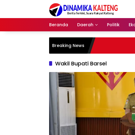
Langsung
ke
konten
Beranda
Daerah
Politik
Ek
Breaking News
Wakil Bupati Barsel