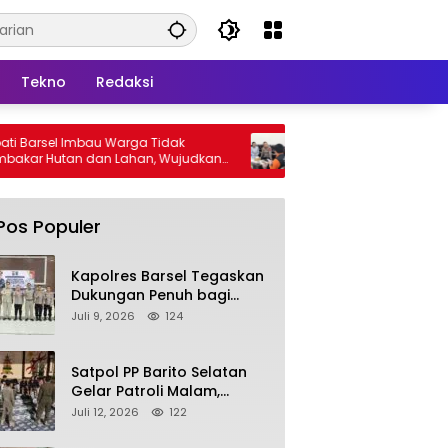
Tekno
Redaksi
u Warga Tidak
Kapolres Barsel Dukung Sensus Ekonomi
n Lahan, Wujudkan
2026, Ajak Pelaku Usaha Berikan Data
s Kabut Asap
yang Jujur
Pos Populer
Kapolres Barsel Tegaskan
Dukungan Penuh bagi
Pengembangan KBPPP
Juli 9, 2026
124
Kalimantan Tengah
Satpol PP Barito Selatan
Gelar Patroli Malam,
Tindak Lanjuti Keluhan
Juli 12, 2026
122
Warga soal Balap Liar dan