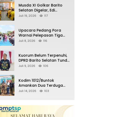
Remaja Nongkrong
Musda XI Golkar Barito
Selatan Digelar, Edi
Pratowo Targetkan
Juli 19, 2026
117
Kemenangan Partai pada
Pemilu Mendatang
Upacara Pedang Pora
Warnai Pelepasan Tiga
Perwira Polres Barito
Juli 8, 2026
116
Selatan Masuki Masa
Pensiun
Kuorum Belum Terpenuhi,
DPRD Barito Selatan Tunda
Paripurna Persetujuan
Juli 9, 2026
106
Raperda
Pertanggungjawaban
APBD 2025
Kodim 1012/Buntok
Amankan Dua Terduga
Pencuri Aset Perusahaan
Juli 14, 2026
103
Sitaan Satgas PKH, Satu
Paket Diduga Sabu Turut
Disita