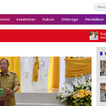
onomi
Kesehatan
Hukum
Olahraga
Pendidikan
Bupati Barsel Imba
Membakar Hutan da
Barito Selatan Beba