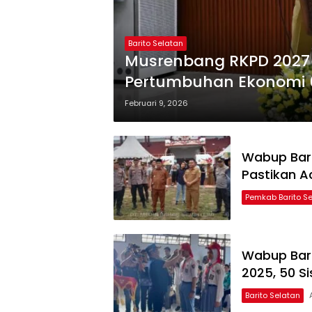
Barito Selatan
Musrenbang RKPD 2027 
Pertumbuhan Ekonomi 6
Februari 9, 2026
Wabup Bars
Pastikan A
Pemkab Barito S
Wabup Bari
2025, 50 S
Barito Selatan