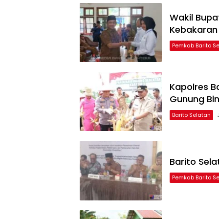
Wakil Bupa
Kebakaran 
Pemkab Barito S
Kapolres B
Gunung Bi
Barito Selatan
Barito Sela
Pemkab Barito S