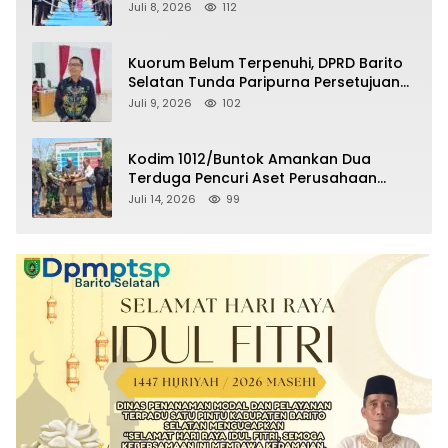
Selatan Masuki Masa Pensiun
Juli 8, 2026
112
Kuorum Belum Terpenuhi, DPRD Barito
Selatan Tunda Paripurna Persetujuan
Raperda Pertanggungjawaban APBD
Juli 9, 2026
102
2025
Kodim 1012/Buntok Amankan Dua
Terduga Pencuri Aset Perusahaan
Sitaan Satgas PKH, Satu Paket Diduga
Juli 14, 2026
99
Sabu Turut Disita