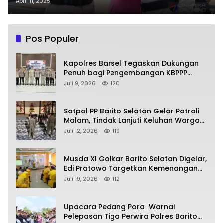
dan Tradisi Pedang Pora
April 11, 2025
Pos Populer
Kapolres Barsel Tegaskan Dukungan
Penuh bagi Pengembangan KBPPP
Kalimantan Tengah
Juli 9, 2026
120
Satpol PP Barito Selatan Gelar Patroli
Malam, Tindak Lanjuti Keluhan Warga
soal Balap Liar dan Remaja Nongkrong
Juli 12, 2026
119
Musda XI Golkar Barito Selatan Digelar,
Edi Pratowo Targetkan Kemenangan
Partai pada Pemilu Mendatang
Juli 19, 2026
112
Upacara Pedang Pora Warnai
Pelepasan Tiga Perwira Polres Barito