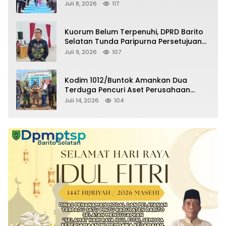
Selatan Masuki Masa Pensiun
Juli 8, 2026
117
Kuorum Belum Terpenuhi, DPRD Barito
Selatan Tunda Paripurna Persetujuan
Raperda Pertanggungjawaban APBD
Juli 9, 2026
107
2025
Kodim 1012/Buntok Amankan Dua
Terduga Pencuri Aset Perusahaan
Sitaan Satgas PKH, Satu Paket Diduga
Juli 14, 2026
104
Sabu Turut Disita