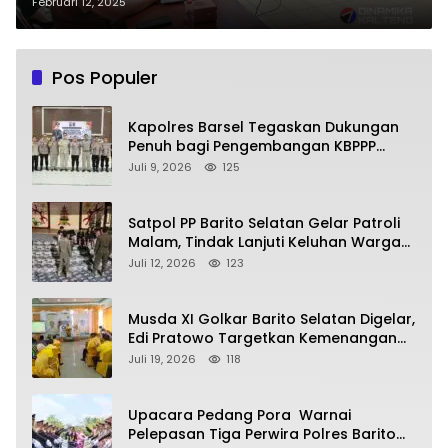
Administrasi Pemerintahan
Februari 12, 2025
Pos Populer
Kapolres Barsel Tegaskan Dukungan
Penuh bagi Pengembangan KBPPP
Kalimantan Tengah
Juli 9, 2026
125
Satpol PP Barito Selatan Gelar Patroli
Malam, Tindak Lanjuti Keluhan Warga
soal Balap Liar dan Remaja Nongkrong
Juli 12, 2026
123
Musda XI Golkar Barito Selatan Digelar,
Edi Pratowo Targetkan Kemenangan
Partai pada Pemilu Mendatang
Juli 19, 2026
118
Upacara Pedang Pora Warnai
Pelepasan Tiga Perwira Polres Barito