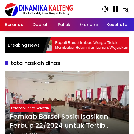
Langsung
ke
konten
Beranda
Daerah
Politik
Ekonomi
Kesehatan
Bupati Barsel Imbau Warga Tidak
Kapolres B
Breaking News
Membakar Hutan dan Lahan, Wujudkan
2026, Ajak
Barito Selatan Bebas Kabut Asap
yang Jujur
tata naskah dinas
Pemkab Barito Selatan
Pemkab Barsel Sosialisasikan
Perbup 22/2024 untuk Tertib