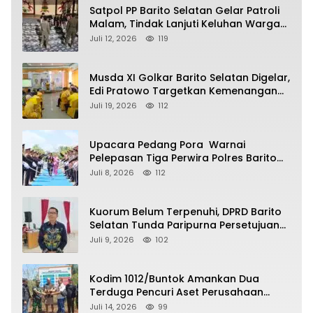
Satpol PP Barito Selatan Gelar Patroli
Malam, Tindak Lanjuti Keluhan Warga
soal Balap Liar dan Remaja Nongkrong
Juli 12, 2026
119
Musda XI Golkar Barito Selatan Digelar,
Edi Pratowo Targetkan Kemenangan
Partai pada Pemilu Mendatang
Juli 19, 2026
112
Upacara Pedang Pora Warnai
Pelepasan Tiga Perwira Polres Barito
Selatan Masuki Masa Pensiun
Juli 8, 2026
112
Kuorum Belum Terpenuhi, DPRD Barito
Selatan Tunda Paripurna Persetujuan
Raperda Pertanggungjawaban APBD
Juli 9, 2026
102
2025
Kodim 1012/Buntok Amankan Dua
Terduga Pencuri Aset Perusahaan
Sitaan Satgas PKH, Satu Paket Diduga
Juli 14, 2026
99