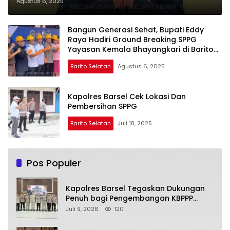
Yayasan Kemala Bhayangkari
Agustus 6, 2025
Barsel
Bangun Generasi Sehat, Bupati Eddy
Raya Hadiri Ground Breaking SPPG
Yayasan Kemala Bhayangkari di Barito
Selatan
Barito Selatan
Agustus 6, 2025
Kapolres Barsel Cek Lokasi Dan
Pembersihan SPPG
Barito Selatan
Juli 18, 2025
Pos Populer
Kapolres Barsel Tegaskan Dukungan
Penuh bagi Pengembangan KBPPP
Kalimantan Tengah
Juli 9, 2026
120