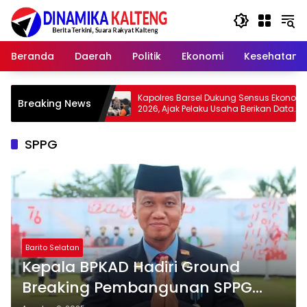
Langsung
ke
konten
Beranda
Daerah
Politik
Ekonomi
Kesehatan
Kapolres Barsel Dukung Sensus Ekonomi
Wabup B
Breaking News
n
2026, Ajak Pelaku Usaha Berikan Data
Adat da
yang Jujur
Zaman
SPPG
Barito Selatan
Kepala BPKAD Hadiri Ground
Breaking Pembangunan SPPG