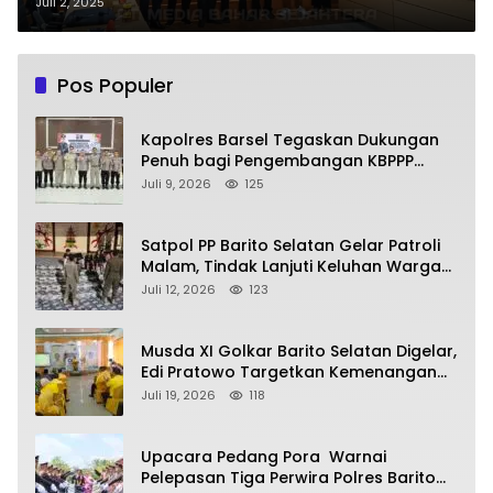
Kawasan Sababilah
Juli 2, 2025
Pos Populer
Kapolres Barsel Tegaskan Dukungan
Penuh bagi Pengembangan KBPPP
Kalimantan Tengah
Juli 9, 2026
125
Satpol PP Barito Selatan Gelar Patroli
Malam, Tindak Lanjuti Keluhan Warga
soal Balap Liar dan Remaja Nongkrong
Juli 12, 2026
123
Musda XI Golkar Barito Selatan Digelar,
Edi Pratowo Targetkan Kemenangan
Partai pada Pemilu Mendatang
Juli 19, 2026
118
Upacara Pedang Pora Warnai
Pelepasan Tiga Perwira Polres Barito