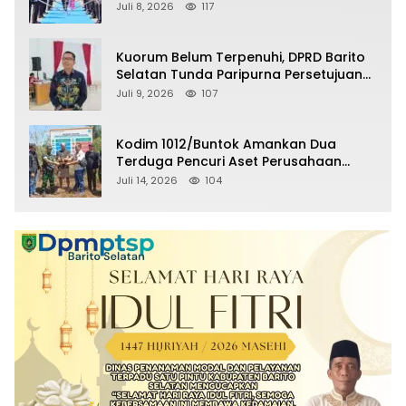
Selatan Masuki Masa Pensiun
Juli 8, 2026
117
Kuorum Belum Terpenuhi, DPRD Barito
Selatan Tunda Paripurna Persetujuan
Raperda Pertanggungjawaban APBD
Juli 9, 2026
107
2025
Kodim 1012/Buntok Amankan Dua
Terduga Pencuri Aset Perusahaan
Sitaan Satgas PKH, Satu Paket Diduga
Juli 14, 2026
104
Sabu Turut Disita