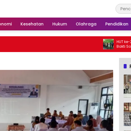
onomi
Kesehatan
Hukum
Olahraga
Pendidikan
HUT ke-25, Partai De
Bakti Sosial dan Go
Langgar Nurul Ashfi