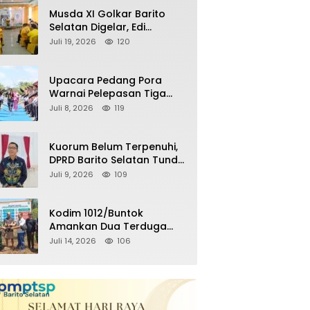
Remaja Nongkrong
Musda XI Golkar Barito
Selatan Digelar, Edi
Pratowo Targetkan
Juli 19, 2026
120
Kemenangan Partai pada
Pemilu Mendatang
Upacara Pedang Pora
Warnai Pelepasan Tiga
Perwira Polres Barito
Juli 8, 2026
119
Selatan Masuki Masa
Pensiun
Kuorum Belum Terpenuhi,
DPRD Barito Selatan Tunda
Paripurna Persetujuan
Juli 9, 2026
109
Raperda
Pertanggungjawaban
APBD 2025
Kodim 1012/Buntok
Amankan Dua Terduga
Pencuri Aset Perusahaan
Juli 14, 2026
106
Sitaan Satgas PKH, Satu
Paket Diduga Sabu Turut
Disita