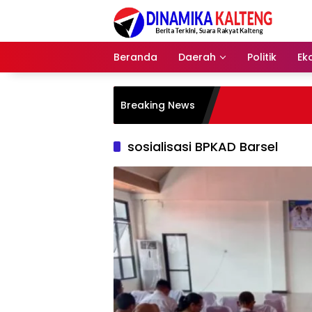
Langsung
ke
konten
Beranda
Daerah
Politik
Ek
Breaking News
sosialisasi BPKAD Barsel