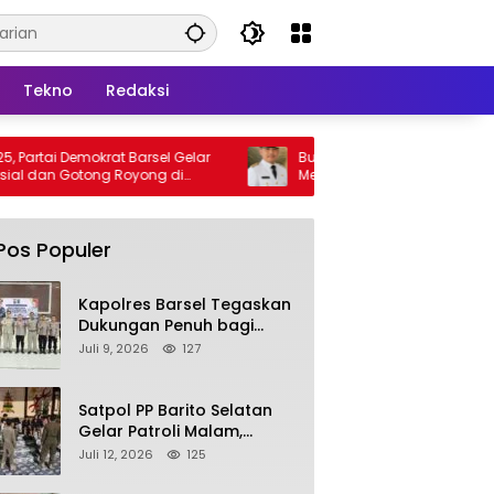
Tekno
Redaksi
mokrat Barsel Gelar
Bupati Barsel Imbau Warga Tidak
tong Royong di
Membakar Hutan dan Lahan, Wujudkan
ya
Barito Selatan Bebas Kabut Asap
Pos Populer
Kapolres Barsel Tegaskan
Dukungan Penuh bagi
Pengembangan KBPPP
Juli 9, 2026
127
Kalimantan Tengah
Satpol PP Barito Selatan
Gelar Patroli Malam,
Tindak Lanjuti Keluhan
Juli 12, 2026
125
Warga soal Balap Liar dan