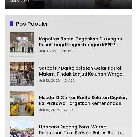
Negeri 1 Buntok
Mei 5, 2025
Pos Populer
Kapolres Barsel Tegaskan Dukungan
Penuh bagi Pengembangan KBPPP
Kalimantan Tengah
Juli 9, 2026
125
Satpol PP Barito Selatan Gelar Patroli
Malam, Tindak Lanjuti Keluhan Warga
soal Balap Liar dan Remaja Nongkrong
Juli 12, 2026
123
Musda XI Golkar Barito Selatan Digelar,
Edi Pratowo Targetkan Kemenangan
Partai pada Pemilu Mendatang
Juli 19, 2026
118
Upacara Pedang Pora Warnai
Pelepasan Tiga Perwira Polres Barito