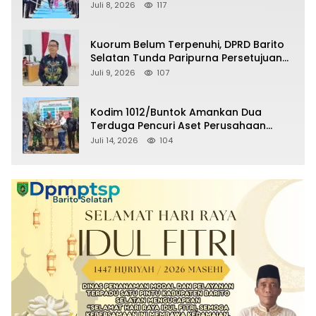
Selatan Masuki Masa Pensiun
Juli 8, 2026
117
Kuorum Belum Terpenuhi, DPRD Barito
Selatan Tunda Paripurna Persetujuan
Raperda Pertanggungjawaban APBD
Juli 9, 2026
107
2025
Kodim 1012/Buntok Amankan Dua
Terduga Pencuri Aset Perusahaan
Sitaan Satgas PKH, Satu Paket Diduga
Juli 14, 2026
104
Sabu Turut Disita