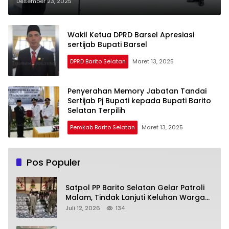
Desember 23, 2025
Wakil Ketua DPRD Barsel Apresiasi
sertijab Bupati Barsel
DPRD Barito Selatan
Maret 13, 2025
Penyerahan Memory Jabatan Tandai
Sertijab Pj Bupati kepada Bupati Barito
Selatan Terpilih
Pemkab Barito Selatan
Maret 13, 2025
Pos Populer
Satpol PP Barito Selatan Gelar Patroli
Malam, Tindak Lanjuti Keluhan Warga
soal Balap Liar dan Remaja Nongkrong
Juli 12, 2026
134