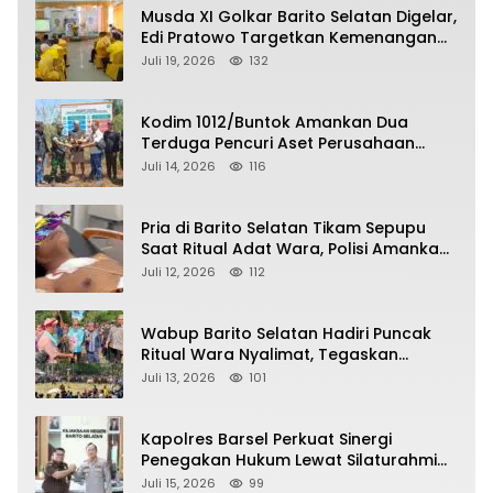
Musda XI Golkar Barito Selatan Digelar,
Edi Pratowo Targetkan Kemenangan
Partai pada Pemilu Mendatang
Juli 19, 2026
132
Kodim 1012/Buntok Amankan Dua
Terduga Pencuri Aset Perusahaan
Sitaan Satgas PKH, Satu Paket Diduga
Juli 14, 2026
116
Sabu Turut Disita
Pria di Barito Selatan Tikam Sepupu
Saat Ritual Adat Wara, Polisi Amankan
Pelaku
Juli 12, 2026
112
Wabup Barito Selatan Hadiri Puncak
Ritual Wara Nyalimat, Tegaskan
Komitmen Lestarikan Budaya Dayak
Juli 13, 2026
101
Kapolres Barsel Perkuat Sinergi
Penegakan Hukum Lewat Silaturahmi
dengan Kajari Barito Selatan
Juli 15, 2026
99