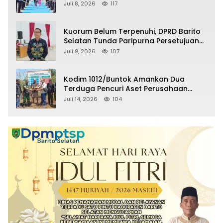
Selatan Masuki Masa Pensiun
Juli 8, 2026
117
Kuorum Belum Terpenuhi, DPRD Barito
Selatan Tunda Paripurna Persetujuan
Raperda Pertanggungjawaban APBD
Juli 9, 2026
107
2025
Kodim 1012/Buntok Amankan Dua
Terduga Pencuri Aset Perusahaan
Sitaan Satgas PKH, Satu Paket Diduga
Juli 14, 2026
104
Sabu Turut Disita