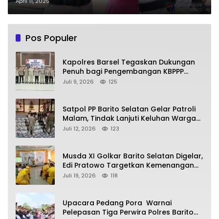
dan Tradisi Pedang Pora
April 11, 2025
Pos Populer
Kapolres Barsel Tegaskan Dukungan
Penuh bagi Pengembangan KBPPP
Kalimantan Tengah
Juli 9, 2026
125
Satpol PP Barito Selatan Gelar Patroli
Malam, Tindak Lanjuti Keluhan Warga
soal Balap Liar dan Remaja Nongkrong
Juli 12, 2026
123
Musda XI Golkar Barito Selatan Digelar,
Edi Pratowo Targetkan Kemenangan
Partai pada Pemilu Mendatang
Juli 19, 2026
118
Upacara Pedang Pora Warnai
Pelepasan Tiga Perwira Polres Barito