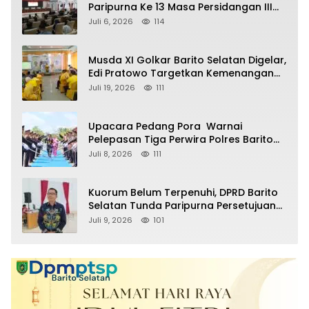
Paripurna Ke 13 Masa Persidangan III
Tahun 2026
Juli 6, 2026
114
Musda XI Golkar Barito Selatan Digelar,
Edi Pratowo Targetkan Kemenangan
Partai pada Pemilu Mendatang
Juli 19, 2026
111
Upacara Pedang Pora Warnai
Pelepasan Tiga Perwira Polres Barito
Selatan Masuki Masa Pensiun
Juli 8, 2026
111
Kuorum Belum Terpenuhi, DPRD Barito
Selatan Tunda Paripurna Persetujuan
Raperda Pertanggungjawaban APBD
Juli 9, 2026
101
2025