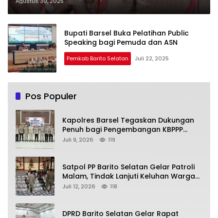
Tegaskan Pentingnya Rebranding
Agustus 30, 2025
Pramuka
Bupati Barsel Buka Pelatihan Public
Speaking bagi Pemuda dan ASN
Pemkab Barito Selatan
Juli 22, 2025
Pos Populer
Kapolres Barsel Tegaskan Dukungan
Penuh bagi Pengembangan KBPPP
Kalimantan Tengah
Juli 9, 2026
119
Satpol PP Barito Selatan Gelar Patroli
Malam, Tindak Lanjuti Keluhan Warga
soal Balap Liar dan Remaja Nongkrong
Juli 12, 2026
118
DPRD Barito Selatan Gelar Rapat