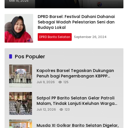
Mei 15, 2025
DPRD Barsel: Festival Dahani Dahanai
Sebagai Wadah Pelestarian Seni dan
Budaya Lokal
DPRD Barito Selatan
September 26, 2024
Pos Populer
Kapolres Barsel Tegaskan Dukungan
Penuh bagi Pengembangan KBPPP
Kalimantan Tengah
Juli 9, 2026
125
Satpol PP Barito Selatan Gelar Patroli
Malam, Tindak Lanjuti Keluhan Warga
soal Balap Liar dan Remaja Nongkrong
Juli 12, 2026
123
Musda XI Golkar Barito Selatan Digelar,