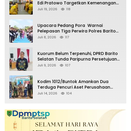
Edi Pratowo Targetkan Kemenangan
Partai pada Pemilu Mendatang
Juli 19, 2026
118
Upacara Pedang Pora Warnai
Pelepasan Tiga Perwira Polres Barito
Selatan Masuki Masa Pensiun
Juli 8, 2026
117
Kuorum Belum Terpenuhi, DPRD Barito
Selatan Tunda Paripurna Persetujuan
Raperda Pertanggungjawaban APBD
Juli 9, 2026
107
2025
Kodim 1012/Buntok Amankan Dua
Terduga Pencuri Aset Perusahaan
Sitaan Satgas PKH, Satu Paket Diduga
Juli 14, 2026
104
Sabu Turut Disita