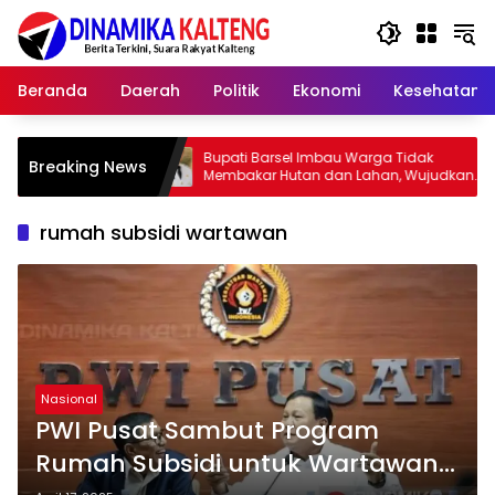
Langsung
ke
konten
Beranda
Daerah
Politik
Ekonomi
Kesehatan
r
Bupati Barsel Imbau Warga Tidak
Kapolr
Breaking News
Membakar Hutan dan Lahan, Wujudkan
2026, 
Barito Selatan Bebas Kabut Asap
yang J
rumah subsidi wartawan
Nasional
PWI Pusat Sambut Program
Rumah Subsidi untuk Wartawan,