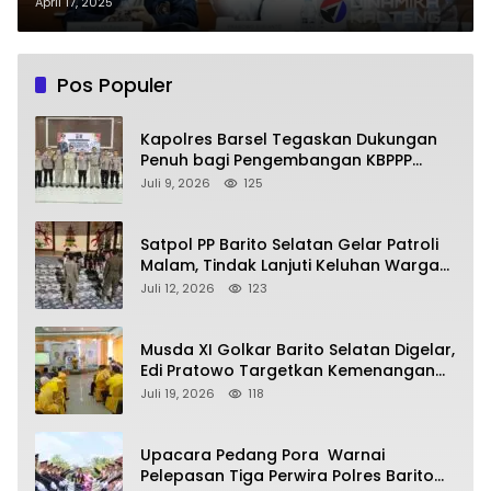
Tegaskan Tak Ganggu
April 17, 2025
Independensi Pers
Pos Populer
Kapolres Barsel Tegaskan Dukungan
Penuh bagi Pengembangan KBPPP
Kalimantan Tengah
Juli 9, 2026
125
Satpol PP Barito Selatan Gelar Patroli
Malam, Tindak Lanjuti Keluhan Warga
soal Balap Liar dan Remaja Nongkrong
Juli 12, 2026
123
Musda XI Golkar Barito Selatan Digelar,
Edi Pratowo Targetkan Kemenangan
Partai pada Pemilu Mendatang
Juli 19, 2026
118
Upacara Pedang Pora Warnai
Pelepasan Tiga Perwira Polres Barito