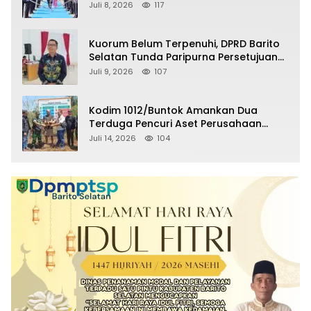
Selatan Masuki Masa Pensiun
Juli 8, 2026
117
Kuorum Belum Terpenuhi, DPRD Barito
Selatan Tunda Paripurna Persetujuan
Raperda Pertanggungjawaban APBD
Juli 9, 2026
107
2025
Kodim 1012/Buntok Amankan Dua
Terduga Pencuri Aset Perusahaan
Sitaan Satgas PKH, Satu Paket Diduga
Juli 14, 2026
104
Sabu Turut Disita