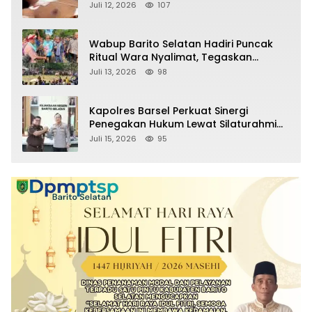
Pelaku
Juli 12, 2026
107
Wabup Barito Selatan Hadiri Puncak
Ritual Wara Nyalimat, Tegaskan
Komitmen Lestarikan Budaya Dayak
Juli 13, 2026
98
Kapolres Barsel Perkuat Sinergi
Penegakan Hukum Lewat Silaturahmi
dengan Kajari Barito Selatan
Juli 15, 2026
95