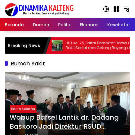
Langsung
ke
konten
Beranda
Daerah
Politik
Ekonomi
Kesehatan
muka
HUT ke-25, Partai Demokrat Barsel Gelar
Bupa
Breaking News
Bakti Sosial dan Gotong Royong di
Memb
Langgar Nurul Ashfiya
Bari
Rumah Sakit
Barito Selatan
Wabup Barsel Lantik dr. Dadang
Baskoro Jadi Direktur RSUD