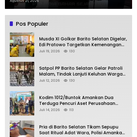
Jaraga Sasameh Buntok
Agustus 21, 2025
Pos Populer
Musda XI Golkar Barito Selatan Digelar,
Edi Pratowo Targetkan Kemenangan
Partai pada Pemilu Mendatang
Juli 19, 2026
130
Satpol PP Barito Selatan Gelar Patroli
Malam, Tindak Lanjuti Keluhan Warga
soal Balap Liar dan Remaja Nongkrong
Juli 12, 2026
130
Kodim 1012/Buntok Amankan Dua
Terduga Pencuri Aset Perusahaan
Sitaan Satgas PKH, Satu Paket Diduga
Juli 14, 2026
113
Sabu Turut Disita
Pria di Barito Selatan Tikam Sepupu
Saat Ritual Adat Wara, Polisi Amankan