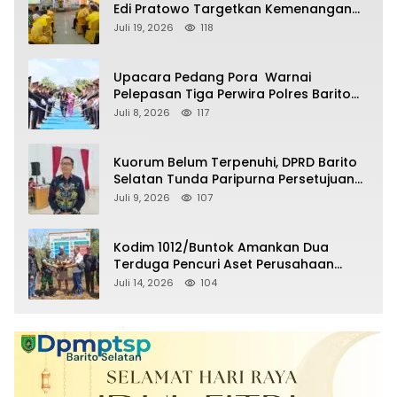
Edi Pratowo Targetkan Kemenangan
Partai pada Pemilu Mendatang
Juli 19, 2026
118
Upacara Pedang Pora Warnai
Pelepasan Tiga Perwira Polres Barito
Selatan Masuki Masa Pensiun
Juli 8, 2026
117
Kuorum Belum Terpenuhi, DPRD Barito
Selatan Tunda Paripurna Persetujuan
Raperda Pertanggungjawaban APBD
Juli 9, 2026
107
2025
Kodim 1012/Buntok Amankan Dua
Terduga Pencuri Aset Perusahaan
Sitaan Satgas PKH, Satu Paket Diduga
Juli 14, 2026
104
Sabu Turut Disita