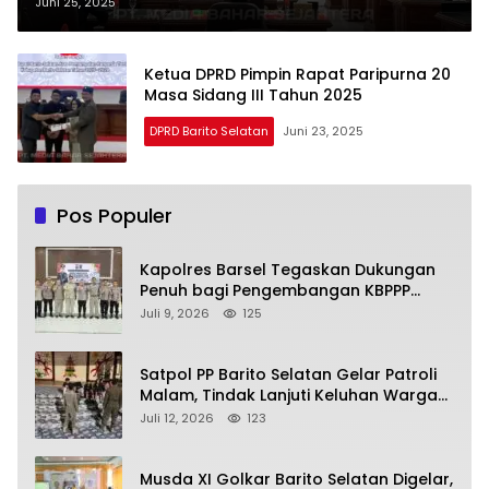
2025–2029
Juni 25, 2025
Ketua DPRD Pimpin Rapat Paripurna 20
Masa Sidang III Tahun 2025
DPRD Barito Selatan
Juni 23, 2025
Pos Populer
Kapolres Barsel Tegaskan Dukungan
Penuh bagi Pengembangan KBPPP
Kalimantan Tengah
Juli 9, 2026
125
Satpol PP Barito Selatan Gelar Patroli
Malam, Tindak Lanjuti Keluhan Warga
soal Balap Liar dan Remaja Nongkrong
Juli 12, 2026
123
Musda XI Golkar Barito Selatan Digelar,