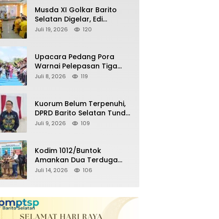
Remaja Nongkrong
Musda XI Golkar Barito
Selatan Digelar, Edi
Pratowo Targetkan
Juli 19, 2026
120
Kemenangan Partai pada
Pemilu Mendatang
Upacara Pedang Pora
Warnai Pelepasan Tiga
Perwira Polres Barito
Juli 8, 2026
119
Selatan Masuki Masa
Pensiun
Kuorum Belum Terpenuhi,
DPRD Barito Selatan Tunda
Paripurna Persetujuan
Juli 9, 2026
109
Raperda
Pertanggungjawaban
APBD 2025
Kodim 1012/Buntok
Amankan Dua Terduga
Pencuri Aset Perusahaan
Juli 14, 2026
106
Sitaan Satgas PKH, Satu
Paket Diduga Sabu Turut
Disita