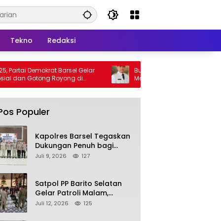
Tekno
Redaksi
krat Barsel Gelar
Bupati Barsel Imbau Warga Tidak
ng Royong di
Membakar Hutan dan Lahan, Wujudkan
Barito Selatan Bebas Kabut Asap
Pos Populer
Kapolres Barsel Tegaskan
Dukungan Penuh bagi
Pengembangan KBPPP
Juli 9, 2026
127
Kalimantan Tengah
Satpol PP Barito Selatan
Gelar Patroli Malam,
Tindak Lanjuti Keluhan
Juli 12, 2026
125
Warga soal Balap Liar dan