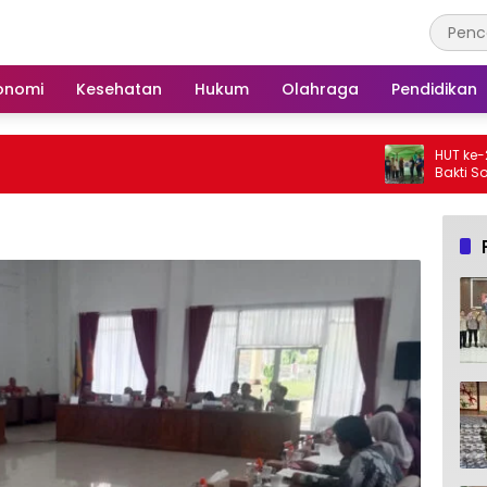
onomi
Kesehatan
Hukum
Olahraga
Pendidikan
HUT ke-25, Partai Demo
Bakti Sosial dan Goto
Langgar Nurul Ashfiya