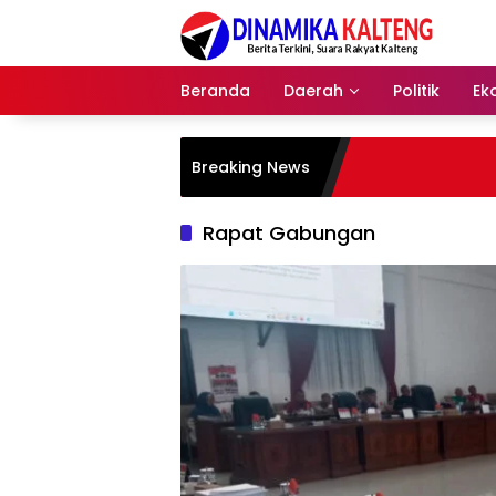
Langsung
ke
konten
Beranda
Daerah
Politik
Ek
Breaking News
Rapat Gabungan