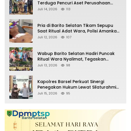
Terduga Pencuri Aset Perusahaan
Sitaan Satgas PKH, Satu Paket Diduga
Juli 14, 2026
113
Sabu Turut Disita
Pria di Barito Selatan Tikam Sepupu
Saat Ritual Adat Wara, Polisi Amankan
Pelaku
Juli 12, 2026
107
Wabup Barito Selatan Hadiri Puncak
Ritual Wara Nyalimat, Tegaskan
Komitmen Lestarikan Budaya Dayak
Juli 13, 2026
98
Kapolres Barsel Perkuat Sinergi
Penegakan Hukum Lewat Silaturahmi
dengan Kajari Barito Selatan
Juli 15, 2026
95