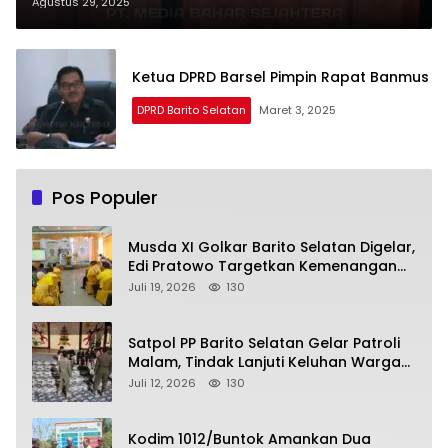
Agustus 29, 2025
Ketua DPRD Barsel Pimpin Rapat Banmus
DPRD Barito Selatan
Maret 3, 2025
Pos Populer
Musda XI Golkar Barito Selatan Digelar,
Edi Pratowo Targetkan Kemenangan
Partai pada Pemilu Mendatang
Juli 19, 2026
130
Satpol PP Barito Selatan Gelar Patroli
Malam, Tindak Lanjuti Keluhan Warga
soal Balap Liar dan Remaja Nongkrong
Juli 12, 2026
130
Kodim 1012/Buntok Amankan Dua