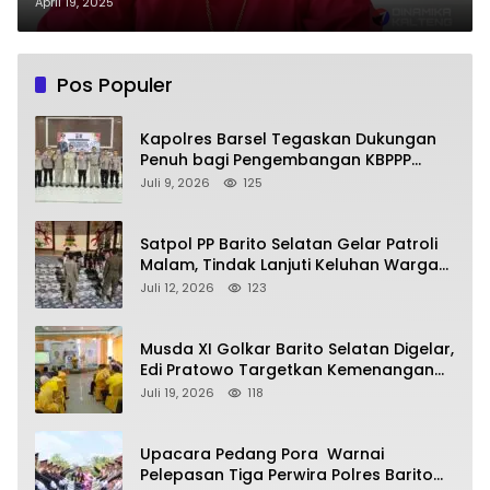
dan Olah Raga se Kalteng 2025
April 19, 2025
Pos Populer
Kapolres Barsel Tegaskan Dukungan
Penuh bagi Pengembangan KBPPP
Kalimantan Tengah
Juli 9, 2026
125
Satpol PP Barito Selatan Gelar Patroli
Malam, Tindak Lanjuti Keluhan Warga
soal Balap Liar dan Remaja Nongkrong
Juli 12, 2026
123
Musda XI Golkar Barito Selatan Digelar,
Edi Pratowo Targetkan Kemenangan
Partai pada Pemilu Mendatang
Juli 19, 2026
118
Upacara Pedang Pora Warnai
Pelepasan Tiga Perwira Polres Barito