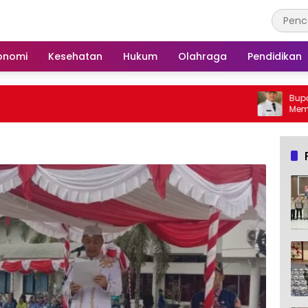
onomi
Kesehatan
Hukum
Olahraga
Pendidikan
Bupati Barsel Imba
Membakar Hutan da
Barito Selatan Beba