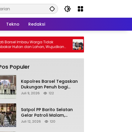
Tekno
Redaksi
u Warga Tidak
Kapolres Barsel Dukung Sensus Ekonomi
n Lahan, Wujudkan
2026, Ajak Pelaku Usaha Berikan Data
s Kabut Asap
yang Jujur
Pos Populer
Kapolres Barsel Tegaskan
Dukungan Penuh bagi
Pengembangan KBPPP
Juli 9, 2026
122
Kalimantan Tengah
Satpol PP Barito Selatan
Gelar Patroli Malam,
Tindak Lanjuti Keluhan
Juli 12, 2026
120
Warga soal Balap Liar dan