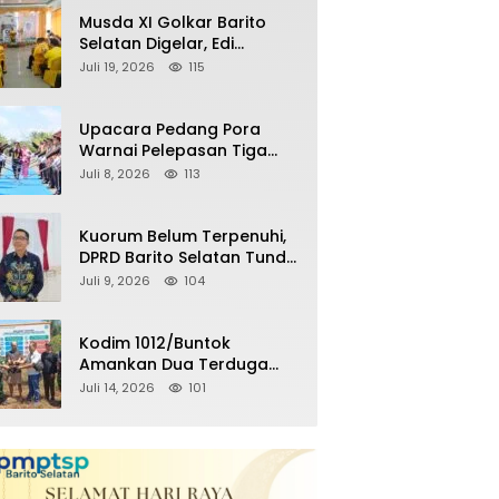
Remaja Nongkrong
Musda XI Golkar Barito
Selatan Digelar, Edi
Pratowo Targetkan
Juli 19, 2026
115
Kemenangan Partai pada
Pemilu Mendatang
Upacara Pedang Pora
Warnai Pelepasan Tiga
Perwira Polres Barito
Juli 8, 2026
113
Selatan Masuki Masa
Pensiun
Kuorum Belum Terpenuhi,
DPRD Barito Selatan Tunda
Paripurna Persetujuan
Juli 9, 2026
104
Raperda
Pertanggungjawaban
APBD 2025
Kodim 1012/Buntok
Amankan Dua Terduga
Pencuri Aset Perusahaan
Juli 14, 2026
101
Sitaan Satgas PKH, Satu
Paket Diduga Sabu Turut
Disita