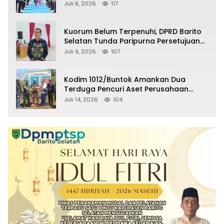
Selatan Masuki Masa Pensiun
Juli 8, 2026
117
Kuorum Belum Terpenuhi, DPRD Barito
Selatan Tunda Paripurna Persetujuan
Raperda Pertanggungjawaban APBD
Juli 9, 2026
107
2025
Kodim 1012/Buntok Amankan Dua
Terduga Pencuri Aset Perusahaan
Sitaan Satgas PKH, Satu Paket Diduga
Juli 14, 2026
104
Sabu Turut Disita