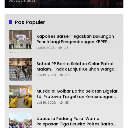
Breaking SPPG Yayasan Kemala
Agustus 6, 2025
Bhayangkari di Barito Selatan
Pos Populer
Kapolres Barsel Tegaskan Dukungan
Penuh bagi Pengembangan KBPPP
Kalimantan Tengah
Juli 9, 2026
125
Satpol PP Barito Selatan Gelar Patroli
Malam, Tindak Lanjuti Keluhan Warga
soal Balap Liar dan Remaja Nongkrong
Juli 12, 2026
123
Musda XI Golkar Barito Selatan Digelar,
Edi Pratowo Targetkan Kemenangan
Partai pada Pemilu Mendatang
Juli 19, 2026
118
Upacara Pedang Pora Warnai
Pelepasan Tiga Perwira Polres Barito