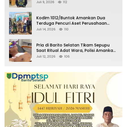
Raperda Pertanggungjawaban APBD
Juli 9, 2026
112
2025
Kodim 1012/Buntok Amankan Dua
Terduga Pencuri Aset Perusahaan
Sitaan Satgas PKH, Satu Paket Diduga
Juli 14, 2026
110
Sabu Turut Disita
Pria di Barito Selatan Tikam Sepupu
Saat Ritual Adat Wara, Polisi Amankan
Pelaku
Juli 12, 2026
106