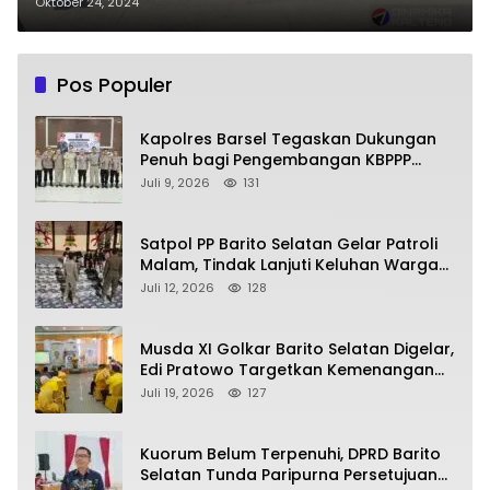
Indonesia XII di Bekasi
Oktober 24, 2024
Pos Populer
Kapolres Barsel Tegaskan Dukungan
Penuh bagi Pengembangan KBPPP
Kalimantan Tengah
Juli 9, 2026
131
Satpol PP Barito Selatan Gelar Patroli
Malam, Tindak Lanjuti Keluhan Warga
soal Balap Liar dan Remaja Nongkrong
Juli 12, 2026
128
Musda XI Golkar Barito Selatan Digelar,
Edi Pratowo Targetkan Kemenangan
Partai pada Pemilu Mendatang
Juli 19, 2026
127
Kuorum Belum Terpenuhi, DPRD Barito
Selatan Tunda Paripurna Persetujuan