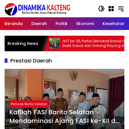
Langsung
ke
konten
Beranda
Daerah
Politik
Ekonomi
Kesehatan
muka
HUT ke-25, Partai Demokrat Barsel Gelar
Bupa
Breaking News
Bakti Sosial dan Gotong Royong di
Memb
Langgar Nurul Ashfiya
Bari
Prestasi Daerah
Pemkab Barito Selatan
Kafilah FASI Barito Selatan
Mendominasi Ajang FASI ke-XII di