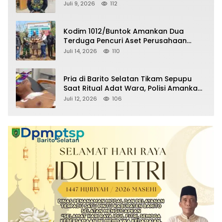
Raperda Pertanggungjawaban APBD
Juli 9, 2026
112
2025
Kodim 1012/Buntok Amankan Dua
Terduga Pencuri Aset Perusahaan
Sitaan Satgas PKH, Satu Paket Diduga
Juli 14, 2026
110
Sabu Turut Disita
Pria di Barito Selatan Tikam Sepupu
Saat Ritual Adat Wara, Polisi Amankan
Pelaku
Juli 12, 2026
106