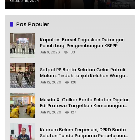
Palangka Raya
Oktober 15, 2024
Pos Populer
Kapolres Barsel Tegaskan Dukungan
Penuh bagi Pengembangan KBPPP
Kalimantan Tengah
Juli 9, 2026
133
Satpol PP Barito Selatan Gelar Patroli
Malam, Tindak Lanjuti Keluhan Warga
soal Balap Liar dan Remaja Nongkrong
Juli 12, 2026
128
Musda XI Golkar Barito Selatan Digelar,
Edi Pratowo Targetkan Kemenangan
Partai pada Pemilu Mendatang
Juli 19, 2026
127
Kuorum Belum Terpenuhi, DPRD Barito
Selatan Tunda Paripurna Persetujuan