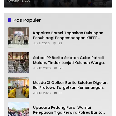
Kemenangan PENA dan Koyem-
Oktober 16, 2024
SHD
Pos Populer
Kapolres Barsel Tegaskan Dukungan
Penuh bagi Pengembangan KBPPP
Kalimantan Tengah
Juli 9, 2026
122
Satpol PP Barito Selatan Gelar Patroli
Malam, Tindak Lanjuti Keluhan Warga
soal Balap Liar dan Remaja Nongkrong
Juli 12, 2026
120
Musda XI Golkar Barito Selatan Digelar,
Edi Pratowo Targetkan Kemenangan
Partai pada Pemilu Mendatang
Juli 19, 2026
115
Upacara Pedang Pora Warnai
Pelepasan Tiga Perwira Polres Barito