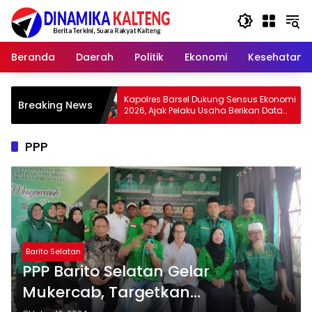
Langsung
ke
konten
Beranda
Daerah
Politik
Ekonomi
Kesehatan
Kapolres Barsel Dukung Sensus Ekonomi
Wabup Bar
Breaking News
2026, Ajak Pelaku Usaha Berikan Data
Adat dan 
yang Jujur
Zaman
PPP
Barito Selatan
PPP Barito Selatan Gelar
Mukercab, Targetkan