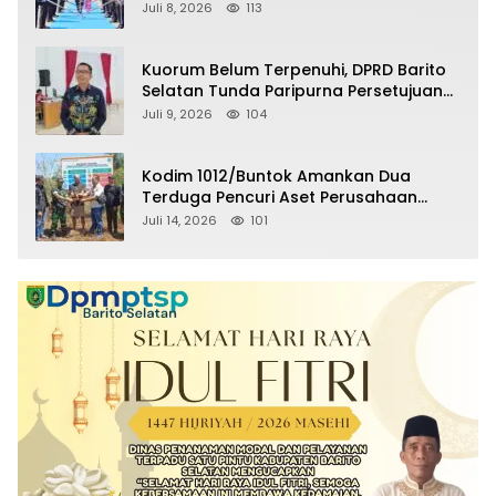
Selatan Masuki Masa Pensiun
Juli 8, 2026
113
Kuorum Belum Terpenuhi, DPRD Barito
Selatan Tunda Paripurna Persetujuan
Raperda Pertanggungjawaban APBD
Juli 9, 2026
104
2025
Kodim 1012/Buntok Amankan Dua
Terduga Pencuri Aset Perusahaan
Sitaan Satgas PKH, Satu Paket Diduga
Juli 14, 2026
101
Sabu Turut Disita