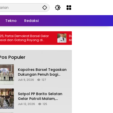
Tekno
Redaksi
krat Barsel Gelar
Bupati Barsel Imbau Warga Tidak
ng Royong di
Membakar Hutan dan Lahan, Wujudkan
Barito Selatan Bebas Kabut Asap
Pos Populer
Kapolres Barsel Tegaskan
Dukungan Penuh bagi
Pengembangan KBPPP
Juli 9, 2026
127
Kalimantan Tengah
Satpol PP Barito Selatan
Gelar Patroli Malam,
Tindak Lanjuti Keluhan
Juli 12, 2026
125
Warga soal Balap Liar dan