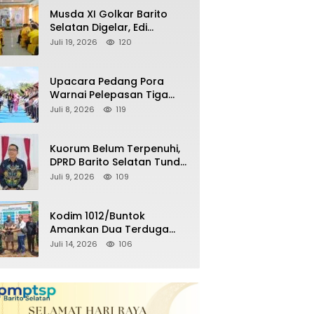
Remaja Nongkrong
Musda XI Golkar Barito
Selatan Digelar, Edi
Pratowo Targetkan
Juli 19, 2026
120
Kemenangan Partai pada
Pemilu Mendatang
Upacara Pedang Pora
Warnai Pelepasan Tiga
Perwira Polres Barito
Juli 8, 2026
119
Selatan Masuki Masa
Pensiun
Kuorum Belum Terpenuhi,
DPRD Barito Selatan Tunda
Paripurna Persetujuan
Juli 9, 2026
109
Raperda
Pertanggungjawaban
APBD 2025
Kodim 1012/Buntok
Amankan Dua Terduga
Pencuri Aset Perusahaan
Juli 14, 2026
106
Sitaan Satgas PKH, Satu
Paket Diduga Sabu Turut
Disita