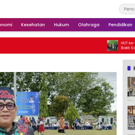
onomi
Kesehatan
Hukum
Olahraga
Pendidikan
HUT ke-25, Partai Demo
Bakti Sosial dan Goto
Langgar Nurul Ashfiya