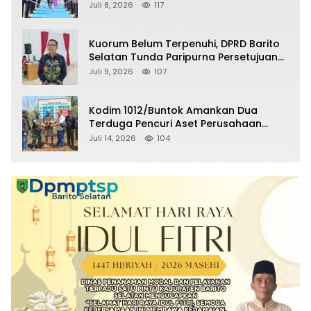
Selatan Masuki Masa Pensiun
Juli 8, 2026
117
Kuorum Belum Terpenuhi, DPRD Barito
Selatan Tunda Paripurna Persetujuan
Raperda Pertanggungjawaban APBD
Juli 9, 2026
107
2025
Kodim 1012/Buntok Amankan Dua
Terduga Pencuri Aset Perusahaan
Sitaan Satgas PKH, Satu Paket Diduga
Juli 14, 2026
104
Sabu Turut Disita