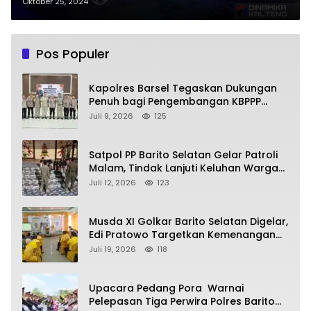
Pengawalan Ketat Polres
Oktober 25, 2024
Pos Populer
Kapolres Barsel Tegaskan Dukungan
Penuh bagi Pengembangan KBPPP
Kalimantan Tengah
Juli 9, 2026
125
Satpol PP Barito Selatan Gelar Patroli
Malam, Tindak Lanjuti Keluhan Warga
soal Balap Liar dan Remaja Nongkrong
Juli 12, 2026
123
Musda XI Golkar Barito Selatan Digelar,
Edi Pratowo Targetkan Kemenangan
Partai pada Pemilu Mendatang
Juli 19, 2026
118
Upacara Pedang Pora Warnai
Pelepasan Tiga Perwira Polres Barito