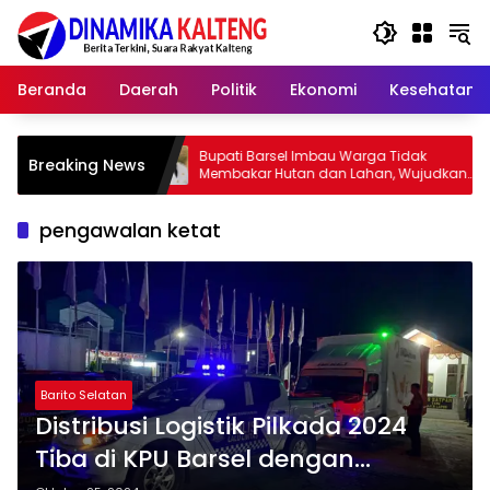
Langsung
ke
konten
Beranda
Daerah
Politik
Ekonomi
Kesehatan
Bupati Barsel Imbau Warga Tidak
Kapolres B
Breaking News
Membakar Hutan dan Lahan, Wujudkan
2026, Ajak
Barito Selatan Bebas Kabut Asap
yang Jujur
pengawalan ketat
Barito Selatan
Distribusi Logistik Pilkada 2024
Tiba di KPU Barsel dengan