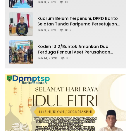
Selatan Masuki Masa Pensiun
Juli 8, 2026
116
Kuorum Belum Terpenuhi, DPRD Barito
Selatan Tunda Paripurna Persetujuan
Raperda Pertanggungjawaban APBD
Juli 9, 2026
106
2025
Kodim 1012/Buntok Amankan Dua
Terduga Pencuri Aset Perusahaan
Sitaan Satgas PKH, Satu Paket Diduga
Juli 14, 2026
103
Sabu Turut Disita