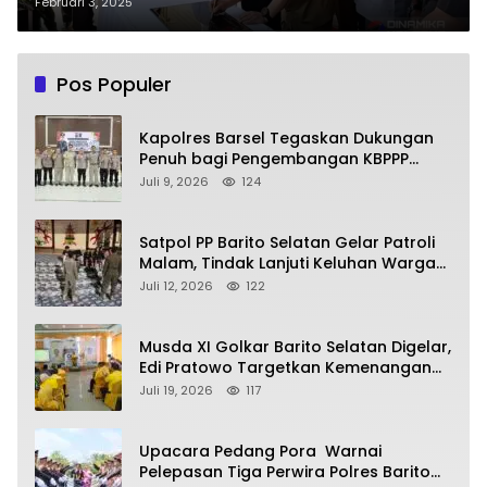
pelayanan cepat dan terintegrasi
Februari 3, 2025
Pos Populer
Kapolres Barsel Tegaskan Dukungan
Penuh bagi Pengembangan KBPPP
Kalimantan Tengah
Juli 9, 2026
124
Satpol PP Barito Selatan Gelar Patroli
Malam, Tindak Lanjuti Keluhan Warga
soal Balap Liar dan Remaja Nongkrong
Juli 12, 2026
122
Musda XI Golkar Barito Selatan Digelar,
Edi Pratowo Targetkan Kemenangan
Partai pada Pemilu Mendatang
Juli 19, 2026
117
Upacara Pedang Pora Warnai
Pelepasan Tiga Perwira Polres Barito