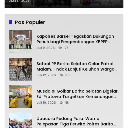
dalam Pembangunan Pemuda
April 17, 2025
dan Olahraga
Pos Populer
Kapolres Barsel Tegaskan Dukungan
Penuh bagi Pengembangan KBPPP
Kalimantan Tengah
Juli 9, 2026
125
Satpol PP Barito Selatan Gelar Patroli
Malam, Tindak Lanjuti Keluhan Warga
soal Balap Liar dan Remaja Nongkrong
Juli 12, 2026
123
Musda XI Golkar Barito Selatan Digelar,
Edi Pratowo Targetkan Kemenangan
Partai pada Pemilu Mendatang
Juli 19, 2026
118
Upacara Pedang Pora Warnai
Pelepasan Tiga Perwira Polres Barito