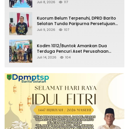
Selatan Masuki Masa Pensiun
Juli 8, 2026
117
Kuorum Belum Terpenuhi, DPRD Barito
Selatan Tunda Paripurna Persetujuan
Raperda Pertanggungjawaban APBD
Juli 9, 2026
107
2025
Kodim 1012/Buntok Amankan Dua
Terduga Pencuri Aset Perusahaan
Sitaan Satgas PKH, Satu Paket Diduga
Juli 14, 2026
104
Sabu Turut Disita