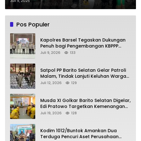
Jagung Serentak di Pamangka
Juli 9, 2025
Pos Populer
Kapolres Barsel Tegaskan Dukungan
Penuh bagi Pengembangan KBPPP
Kalimantan Tengah
Juli 9, 2026
133
Satpol PP Barito Selatan Gelar Patroli
Malam, Tindak Lanjuti Keluhan Warga
soal Balap Liar dan Remaja Nongkrong
Juli 12, 2026
129
Musda XI Golkar Barito Selatan Digelar,
Edi Pratowo Targetkan Kemenangan
Partai pada Pemilu Mendatang
Juli 19, 2026
128
Kodim 1012/Buntok Amankan Dua
Terduga Pencuri Aset Perusahaan