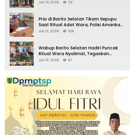
Sitaan Satgas PKH, Satu Paket Diduga
Juli 14, 2026
112
Sabu Turut Disita
Pria di Barito Selatan Tikam Sepupu
Saat Ritual Adat Wara, Polisi Amankan
Pelaku
Juli 12, 2026
106
Wabup Barito Selatan Hadiri Puncak
Ritual Wara Nyalimat, Tegaskan
Komitmen Lestarikan Budaya Dayak
Juli 13, 2026
97