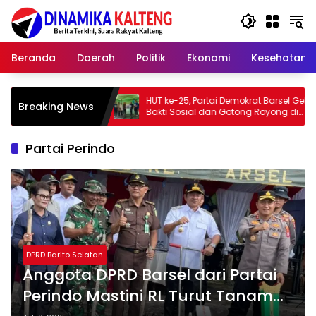
Langsung
ke
konten
Beranda
Daerah
Politik
Ekonomi
Kesehatan
a
HUT ke-25, Partai Demokrat Barsel Gelar
Bupati
Breaking News
Bakti Sosial dan Gotong Royong di
Membak
Langgar Nurul Ashfiya
Barito 
Partai Perindo
DPRD Barito Selatan
Anggota DPRD Barsel dari Partai
Perindo Mastini RL Turut Tanam