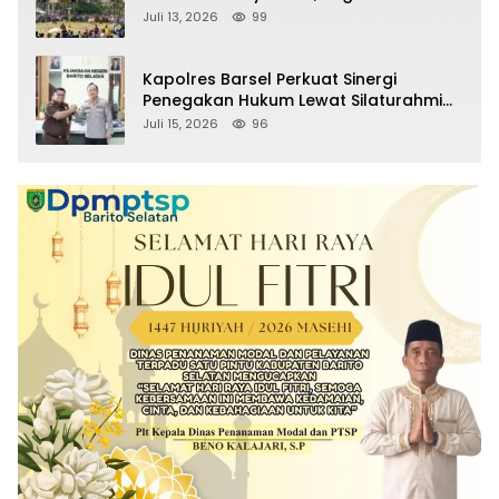
Komitmen Lestarikan Budaya Dayak
Juli 13, 2026
99
Kapolres Barsel Perkuat Sinergi
Penegakan Hukum Lewat Silaturahmi
dengan Kajari Barito Selatan
Juli 15, 2026
96