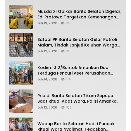
Musda XI Golkar Barito Selatan Digelar,
Edi Pratowo Targetkan Kemenangan
Partai pada Pemilu Mendatang
Juli 19, 2026
131
Satpol PP Barito Selatan Gelar Patroli
Malam, Tindak Lanjuti Keluhan Warga
soal Balap Liar dan Remaja Nongkrong
Juli 12, 2026
131
Kodim 1012/Buntok Amankan Dua
Terduga Pencuri Aset Perusahaan
Sitaan Satgas PKH, Satu Paket Diduga
Juli 14, 2026
114
Sabu Turut Disita
Pria di Barito Selatan Tikam Sepupu
Saat Ritual Adat Wara, Polisi Amankan
Pelaku
Juli 12, 2026
108
Wabup Barito Selatan Hadiri Puncak
Ritual Wara Nyalimat, Tegaskan