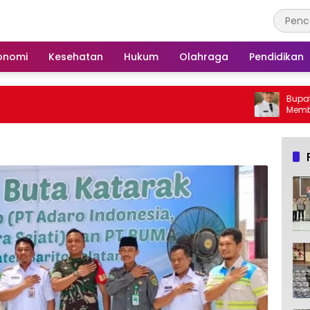
onomi
Kesehatan
Hukum
Olahraga
Pendidikan
Bupati Barsel Imbau
Membakar Hutan dan
Barito Selatan Bebas