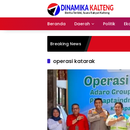
Langsung
ke
konten
Beranda
Daerah
Politik
Ek
Breaking News
operasi katarak