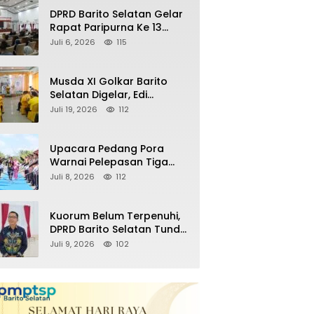
Remaja Nongkrong
DPRD Barito Selatan Gelar
Rapat Paripurna Ke 13
Masa Persidangan III
Juli 6, 2026
115
Tahun 2026
Musda XI Golkar Barito
Selatan Digelar, Edi
Pratowo Targetkan
Juli 19, 2026
112
Kemenangan Partai pada
Pemilu Mendatang
Upacara Pedang Pora
Warnai Pelepasan Tiga
Perwira Polres Barito
Juli 8, 2026
112
Selatan Masuki Masa
Pensiun
Kuorum Belum Terpenuhi,
DPRD Barito Selatan Tunda
Paripurna Persetujuan
Juli 9, 2026
102
Raperda
Pertanggungjawaban
APBD 2025