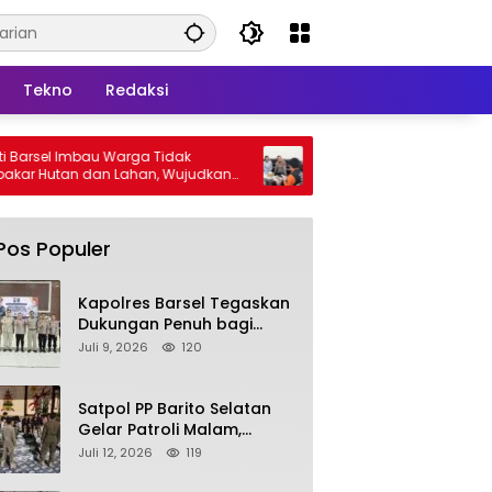
Tekno
Redaksi
 Warga Tidak
Kapolres Barsel Dukung Sensus Ekonomi
 Lahan, Wujudkan
2026, Ajak Pelaku Usaha Berikan Data
 Kabut Asap
yang Jujur
Pos Populer
Kapolres Barsel Tegaskan
Dukungan Penuh bagi
Pengembangan KBPPP
Juli 9, 2026
120
Kalimantan Tengah
Satpol PP Barito Selatan
Gelar Patroli Malam,
Tindak Lanjuti Keluhan
Juli 12, 2026
119
Warga soal Balap Liar dan