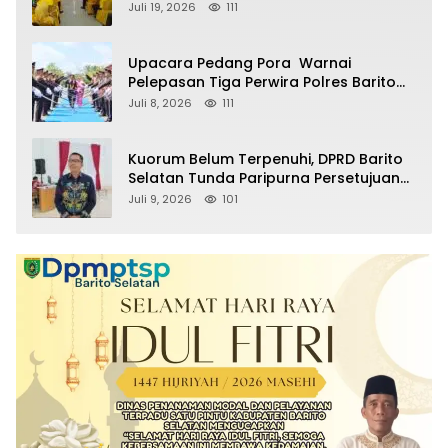
Partai pada Pemilu Mendatang
Juli 19, 2026
111
Upacara Pedang Pora Warnai
Pelepasan Tiga Perwira Polres Barito
Selatan Masuki Masa Pensiun
Juli 8, 2026
111
Kuorum Belum Terpenuhi, DPRD Barito
Selatan Tunda Paripurna Persetujuan
Raperda Pertanggungjawaban APBD
Juli 9, 2026
101
2025