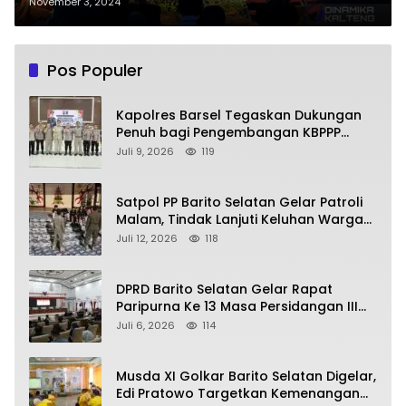
Pilkada 2024 di Palangka Raya
November 3, 2024
Pos Populer
Kapolres Barsel Tegaskan Dukungan
Penuh bagi Pengembangan KBPPP
Kalimantan Tengah
Juli 9, 2026
119
Satpol PP Barito Selatan Gelar Patroli
Malam, Tindak Lanjuti Keluhan Warga
soal Balap Liar dan Remaja Nongkrong
Juli 12, 2026
118
DPRD Barito Selatan Gelar Rapat
Paripurna Ke 13 Masa Persidangan III
Tahun 2026
Juli 6, 2026
114
Musda XI Golkar Barito Selatan Digelar,
Edi Pratowo Targetkan Kemenangan