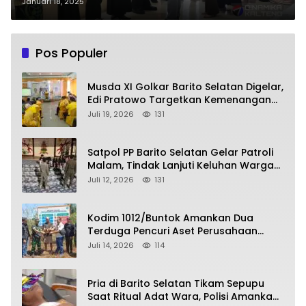
Januari 18, 2025
Pos Populer
Musda XI Golkar Barito Selatan Digelar,
Edi Pratowo Targetkan Kemenangan
Partai pada Pemilu Mendatang
Juli 19, 2026
131
Satpol PP Barito Selatan Gelar Patroli
Malam, Tindak Lanjuti Keluhan Warga
soal Balap Liar dan Remaja Nongkrong
Juli 12, 2026
131
Kodim 1012/Buntok Amankan Dua
Terduga Pencuri Aset Perusahaan
Sitaan Satgas PKH, Satu Paket Diduga
Juli 14, 2026
114
Sabu Turut Disita
Pria di Barito Selatan Tikam Sepupu
Saat Ritual Adat Wara, Polisi Amankan