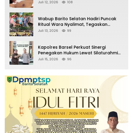
Pelaku
Juli 12, 2026
108
Wabup Barito Selatan Hadiri Puncak
Ritual Wara Nyalimat, Tegaskan
Komitmen Lestarikan Budaya Dayak
Juli 13, 2026
99
Kapolres Barsel Perkuat Sinergi
Penegakan Hukum Lewat Silaturahmi
dengan Kajari Barito Selatan
Juli 15, 2026
96