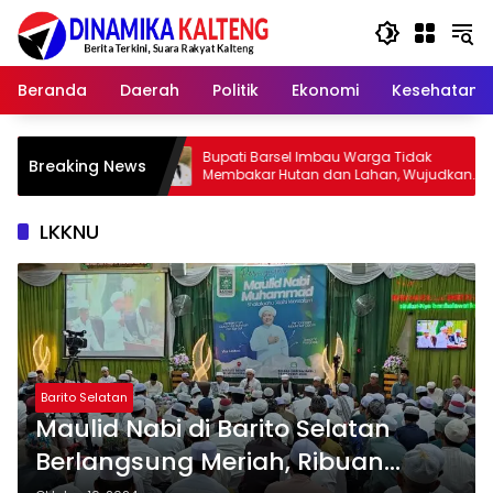
Langsung
ke
konten
Beranda
Daerah
Politik
Ekonomi
Kesehatan
Bupati Barsel Imbau Warga Tidak
Kapolres 
Breaking News
Membakar Hutan dan Lahan, Wujudkan
2026, Aja
Barito Selatan Bebas Kabut Asap
yang Juju
LKKNU
Barito Selatan
Maulid Nabi di Barito Selatan
Berlangsung Meriah, Ribuan