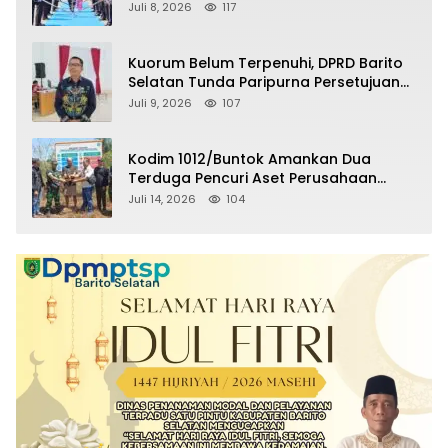
Selatan Masuki Masa Pensiun
Juli 8, 2026
117
Kuorum Belum Terpenuhi, DPRD Barito
Selatan Tunda Paripurna Persetujuan
Raperda Pertanggungjawaban APBD
Juli 9, 2026
107
2025
Kodim 1012/Buntok Amankan Dua
Terduga Pencuri Aset Perusahaan
Sitaan Satgas PKH, Satu Paket Diduga
Juli 14, 2026
104
Sabu Turut Disita