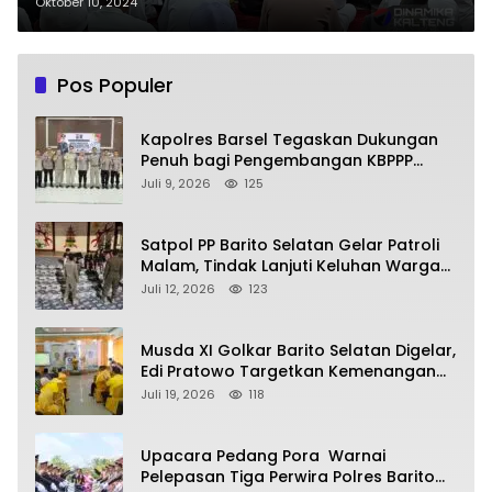
Jamaah Padati Masjid Al
Oktober 10, 2024
Munawarah
Pos Populer
Kapolres Barsel Tegaskan Dukungan
Penuh bagi Pengembangan KBPPP
Kalimantan Tengah
Juli 9, 2026
125
Satpol PP Barito Selatan Gelar Patroli
Malam, Tindak Lanjuti Keluhan Warga
soal Balap Liar dan Remaja Nongkrong
Juli 12, 2026
123
Musda XI Golkar Barito Selatan Digelar,
Edi Pratowo Targetkan Kemenangan
Partai pada Pemilu Mendatang
Juli 19, 2026
118
Upacara Pedang Pora Warnai
Pelepasan Tiga Perwira Polres Barito