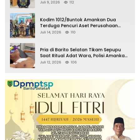
Raperda Pertanggungjawaban APBD
Juli 9, 2026
112
2025
Kodim 1012/Buntok Amankan Dua
Terduga Pencuri Aset Perusahaan
Sitaan Satgas PKH, Satu Paket Diduga
Juli 14, 2026
110
Sabu Turut Disita
Pria di Barito Selatan Tikam Sepupu
Saat Ritual Adat Wara, Polisi Amankan
Pelaku
Juli 12, 2026
106