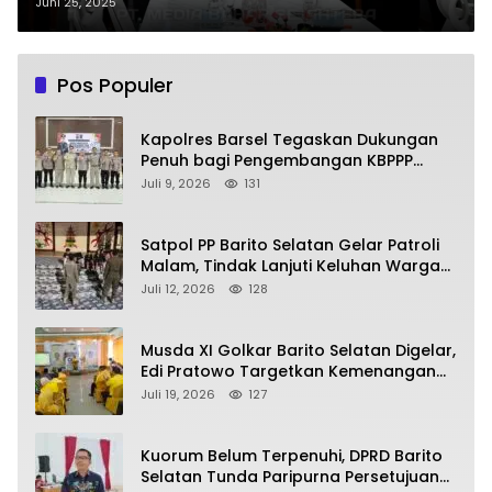
Juni 25, 2025
Pos Populer
Kapolres Barsel Tegaskan Dukungan
Penuh bagi Pengembangan KBPPP
Kalimantan Tengah
Juli 9, 2026
131
Satpol PP Barito Selatan Gelar Patroli
Malam, Tindak Lanjuti Keluhan Warga
soal Balap Liar dan Remaja Nongkrong
Juli 12, 2026
128
Musda XI Golkar Barito Selatan Digelar,
Edi Pratowo Targetkan Kemenangan
Partai pada Pemilu Mendatang
Juli 19, 2026
127
Kuorum Belum Terpenuhi, DPRD Barito
Selatan Tunda Paripurna Persetujuan