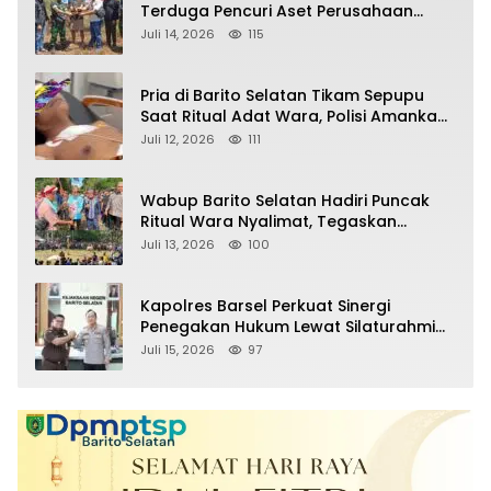
Terduga Pencuri Aset Perusahaan
Sitaan Satgas PKH, Satu Paket Diduga
Juli 14, 2026
115
Sabu Turut Disita
Pria di Barito Selatan Tikam Sepupu
Saat Ritual Adat Wara, Polisi Amankan
Pelaku
Juli 12, 2026
111
Wabup Barito Selatan Hadiri Puncak
Ritual Wara Nyalimat, Tegaskan
Komitmen Lestarikan Budaya Dayak
Juli 13, 2026
100
Kapolres Barsel Perkuat Sinergi
Penegakan Hukum Lewat Silaturahmi
dengan Kajari Barito Selatan
Juli 15, 2026
97