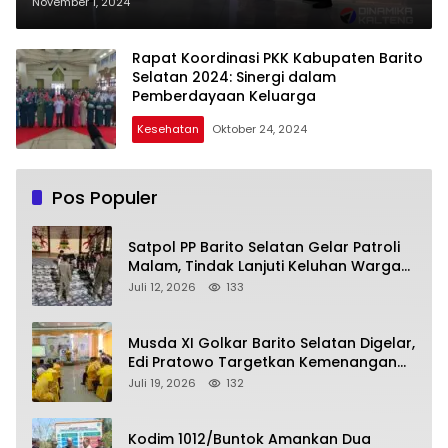
Program Kota Sehat
November 1, 2024
Rapat Koordinasi PKK Kabupaten Barito
Selatan 2024: Sinergi dalam
Pemberdayaan Keluarga
Kesehatan
Oktober 24, 2024
Pos Populer
Satpol PP Barito Selatan Gelar Patroli
Malam, Tindak Lanjuti Keluhan Warga
soal Balap Liar dan Remaja Nongkrong
Juli 12, 2026
133
Musda XI Golkar Barito Selatan Digelar,
Edi Pratowo Targetkan Kemenangan
Partai pada Pemilu Mendatang
Juli 19, 2026
132
Kodim 1012/Buntok Amankan Dua