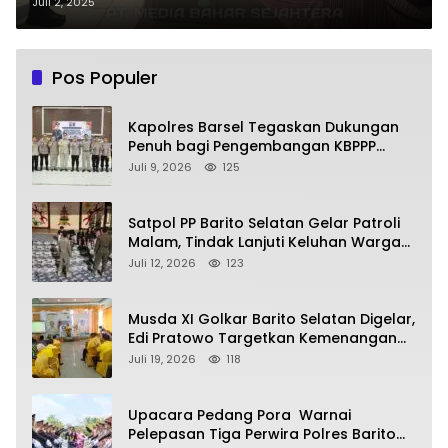
Meninggal di Rumahnya
Juli 2, 2025
Pos Populer
Kapolres Barsel Tegaskan Dukungan
Penuh bagi Pengembangan KBPPP
Kalimantan Tengah
Juli 9, 2026
125
Satpol PP Barito Selatan Gelar Patroli
Malam, Tindak Lanjuti Keluhan Warga
soal Balap Liar dan Remaja Nongkrong
Juli 12, 2026
123
Musda XI Golkar Barito Selatan Digelar,
Edi Pratowo Targetkan Kemenangan
Partai pada Pemilu Mendatang
Juli 19, 2026
118
Upacara Pedang Pora Warnai
Pelepasan Tiga Perwira Polres Barito