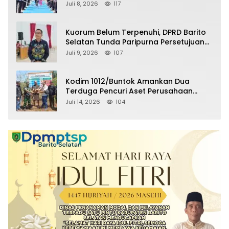
Selatan Masuki Masa Pensiun
Juli 8, 2026
117
Kuorum Belum Terpenuhi, DPRD Barito
Selatan Tunda Paripurna Persetujuan
Raperda Pertanggungjawaban APBD
Juli 9, 2026
107
2025
Kodim 1012/Buntok Amankan Dua
Terduga Pencuri Aset Perusahaan
Sitaan Satgas PKH, Satu Paket Diduga
Juli 14, 2026
104
Sabu Turut Disita