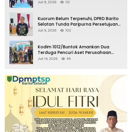
Selatan Masuki Masa Pensiun
Juli 8, 2026
112
Kuorum Belum Terpenuhi, DPRD Barito
Selatan Tunda Paripurna Persetujuan
Raperda Pertanggungjawaban APBD
Juli 9, 2026
102
2025
Kodim 1012/Buntok Amankan Dua
Terduga Pencuri Aset Perusahaan
Sitaan Satgas PKH, Satu Paket Diduga
Juli 14, 2026
99
Sabu Turut Disita