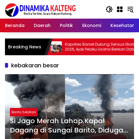
Langsung
ke
konten
Beranda
Daerah
Politik
Ekonomi
Kesehatan
Kapolres Barsel Dukung Sensus Ekonomi
Wabup B
Breaking News
n
2026, Ajak Pelaku Usaha Berikan Data
Adat da
yang Jujur
Zaman
kebakaran besar
Barito Selatan
Si Jago Merah Lahap Kapal
Dagang di Sungai Barito, Diduga