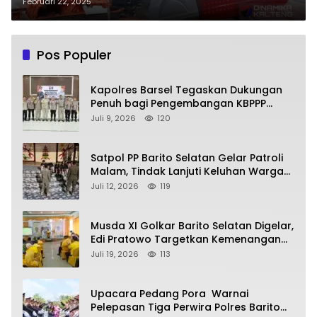
Dipicu Ledakan Korek Api!
Februari 22, 2025
Pos Populer
Kapolres Barsel Tegaskan Dukungan
Penuh bagi Pengembangan KBPPP
Kalimantan Tengah
Juli 9, 2026
120
Satpol PP Barito Selatan Gelar Patroli
Malam, Tindak Lanjuti Keluhan Warga
soal Balap Liar dan Remaja Nongkrong
Juli 12, 2026
119
Musda XI Golkar Barito Selatan Digelar,
Edi Pratowo Targetkan Kemenangan
Partai pada Pemilu Mendatang
Juli 19, 2026
113
Upacara Pedang Pora Warnai
Pelepasan Tiga Perwira Polres Barito