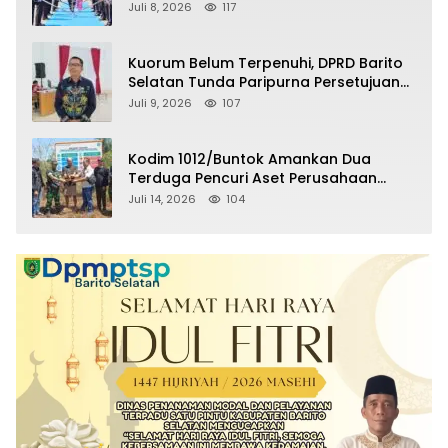
Selatan Masuki Masa Pensiun
Juli 8, 2026
117
Kuorum Belum Terpenuhi, DPRD Barito
Selatan Tunda Paripurna Persetujuan
Raperda Pertanggungjawaban APBD
Juli 9, 2026
107
2025
Kodim 1012/Buntok Amankan Dua
Terduga Pencuri Aset Perusahaan
Sitaan Satgas PKH, Satu Paket Diduga
Juli 14, 2026
104
Sabu Turut Disita