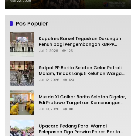
Sebar Hoaks, Fitnah, hingga
Mei 22, 2025
Ancam Pejabat
Pos Populer
Kapolres Barsel Tegaskan Dukungan
Penuh bagi Pengembangan KBPPP
Kalimantan Tengah
Juli 9, 2026
125
Satpol PP Barito Selatan Gelar Patroli
Malam, Tindak Lanjuti Keluhan Warga
soal Balap Liar dan Remaja Nongkrong
Juli 12, 2026
123
Musda XI Golkar Barito Selatan Digelar,
Edi Pratowo Targetkan Kemenangan
Partai pada Pemilu Mendatang
Juli 19, 2026
118
Upacara Pedang Pora Warnai
Pelepasan Tiga Perwira Polres Barito