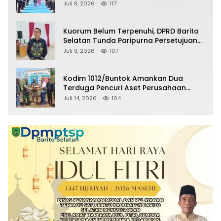
Selatan Masuki Masa Pensiun
Juli 8, 2026
117
Kuorum Belum Terpenuhi, DPRD Barito
Selatan Tunda Paripurna Persetujuan
Raperda Pertanggungjawaban APBD
Juli 9, 2026
107
2025
Kodim 1012/Buntok Amankan Dua
Terduga Pencuri Aset Perusahaan
Sitaan Satgas PKH, Satu Paket Diduga
Juli 14, 2026
104
Sabu Turut Disita