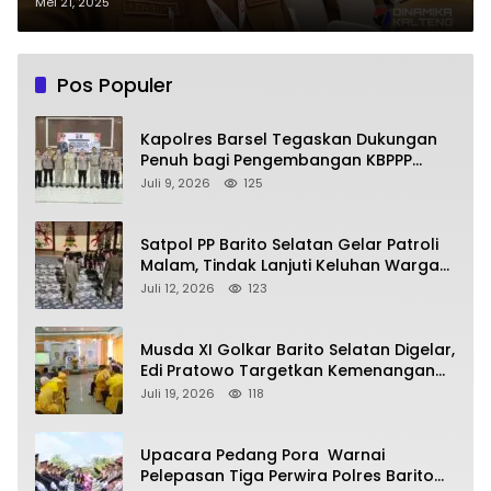
Presiden RI dan Tokoh Nasional
Mei 21, 2025
Pos Populer
Kapolres Barsel Tegaskan Dukungan
Penuh bagi Pengembangan KBPPP
Kalimantan Tengah
Juli 9, 2026
125
Satpol PP Barito Selatan Gelar Patroli
Malam, Tindak Lanjuti Keluhan Warga
soal Balap Liar dan Remaja Nongkrong
Juli 12, 2026
123
Musda XI Golkar Barito Selatan Digelar,
Edi Pratowo Targetkan Kemenangan
Partai pada Pemilu Mendatang
Juli 19, 2026
118
Upacara Pedang Pora Warnai
Pelepasan Tiga Perwira Polres Barito