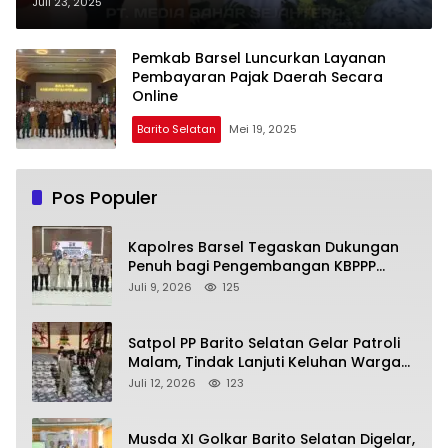
Daerah 2025
Juli 23, 2025
Pemkab Barsel Luncurkan Layanan
Pembayaran Pajak Daerah Secara
Online
Barito Selatan
Mei 19, 2025
Pos Populer
Kapolres Barsel Tegaskan Dukungan
Penuh bagi Pengembangan KBPPP
Kalimantan Tengah
Juli 9, 2026
125
Satpol PP Barito Selatan Gelar Patroli
Malam, Tindak Lanjuti Keluhan Warga
soal Balap Liar dan Remaja Nongkrong
Juli 12, 2026
123
Musda XI Golkar Barito Selatan Digelar,