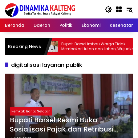
Langsung
ke
konten
Beranda
Daerah
Politik
Ekonomi
Kesehatan
Bupati Barsel Imbau Warga Tidak
Kapolre
Breaking News
Membakar Hutan dan Lahan, Wujudkan
2026, Aj
Barito Selatan Bebas Kabut Asap
yang Ju
digitalisasi layanan publik
Pemkab Barito Selatan
Bupati Barsel Resmi Buka
Sosialisasi Pajak dan Retribusi