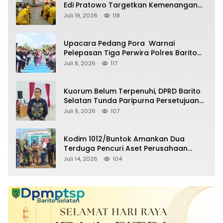
Edi Pratowo Targetkan Kemenangan
Partai pada Pemilu Mendatang
Juli 19, 2026
118
Upacara Pedang Pora Warnai
Pelepasan Tiga Perwira Polres Barito
Selatan Masuki Masa Pensiun
Juli 8, 2026
117
Kuorum Belum Terpenuhi, DPRD Barito
Selatan Tunda Paripurna Persetujuan
Raperda Pertanggungjawaban APBD
Juli 9, 2026
107
2025
Kodim 1012/Buntok Amankan Dua
Terduga Pencuri Aset Perusahaan
Sitaan Satgas PKH, Satu Paket Diduga
Juli 14, 2026
104
Sabu Turut Disita