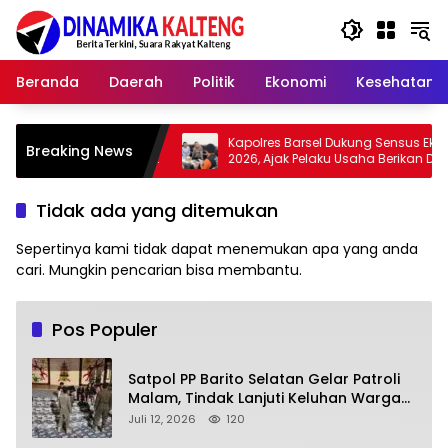
Langsung
ke
konten
Beranda
Daerah
Politik
Ekonomi
Kesehatan
k
Kapolres Barsel Dukung Sensus Ekonomi
W
Breaking News
judkan
2026, Ajak Pelaku Usaha Berikan Data
A
p
yang Jujur
Z
Tidak ada yang ditemukan
Sepertinya kami tidak dapat menemukan apa yang anda
cari. Mungkin pencarian bisa membantu.
Pos Populer
Satpol PP Barito Selatan Gelar Patroli
Malam, Tindak Lanjuti Keluhan Warga
soal Balap Liar dan Remaja Nongkrong
Juli 12, 2026
120