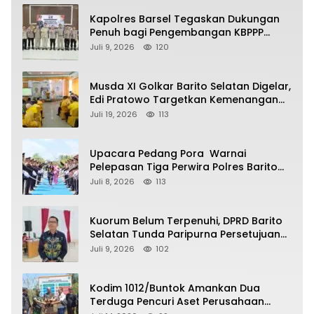
Kapolres Barsel Tegaskan Dukungan
Penuh bagi Pengembangan KBPPP
Kalimantan Tengah
Juli 9, 2026
120
Musda XI Golkar Barito Selatan Digelar,
Edi Pratowo Targetkan Kemenangan
Partai pada Pemilu Mendatang
Juli 19, 2026
113
Upacara Pedang Pora Warnai
Pelepasan Tiga Perwira Polres Barito
Selatan Masuki Masa Pensiun
Juli 8, 2026
113
Kuorum Belum Terpenuhi, DPRD Barito
Selatan Tunda Paripurna Persetujuan
Raperda Pertanggungjawaban APBD
Juli 9, 2026
102
2025
Kodim 1012/Buntok Amankan Dua
Terduga Pencuri Aset Perusahaan