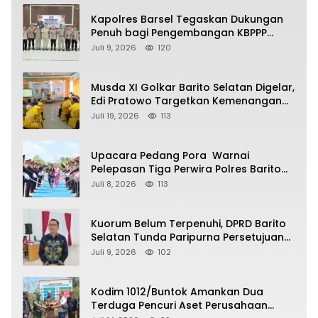
Kapolres Barsel Tegaskan Dukungan
Penuh bagi Pengembangan KBPPP
Kalimantan Tengah
Juli 9, 2026
120
Musda XI Golkar Barito Selatan Digelar,
Edi Pratowo Targetkan Kemenangan
Partai pada Pemilu Mendatang
Juli 19, 2026
113
Upacara Pedang Pora Warnai
Pelepasan Tiga Perwira Polres Barito
Selatan Masuki Masa Pensiun
Juli 8, 2026
113
Kuorum Belum Terpenuhi, DPRD Barito
Selatan Tunda Paripurna Persetujuan
Raperda Pertanggungjawaban APBD
Juli 9, 2026
102
2025
Kodim 1012/Buntok Amankan Dua
Terduga Pencuri Aset Perusahaan