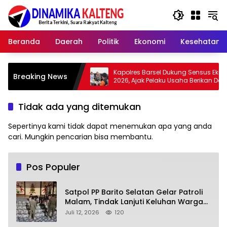
Langsung
ke
konten
Beranda
Daerah
Politik
Ekonomi
Kesehatan
k
Kapolres Barsel Dukung Sensus Ekonomi
Wa
Breaking News
judkan
2026, Ajak Pelaku Usaha Berikan Data
Ad
yang Jujur
Z
Tidak ada yang ditemukan
Sepertinya kami tidak dapat menemukan apa yang anda
cari. Mungkin pencarian bisa membantu.
Pos Populer
Satpol PP Barito Selatan Gelar Patroli
Malam, Tindak Lanjuti Keluhan Warga
soal Balap Liar dan Remaja Nongkrong
Juli 12, 2026
120