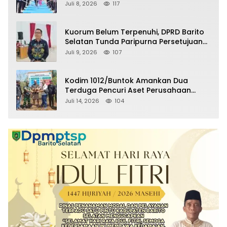
Selatan Masuki Masa Pensiun
Juli 8, 2026
117
Kuorum Belum Terpenuhi, DPRD Barito
Selatan Tunda Paripurna Persetujuan
Raperda Pertanggungjawaban APBD
Juli 9, 2026
107
2025
Kodim 1012/Buntok Amankan Dua
Terduga Pencuri Aset Perusahaan
Sitaan Satgas PKH, Satu Paket Diduga
Juli 14, 2026
104
Sabu Turut Disita