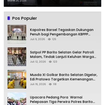
Masjid Agung Baiturrahman
Maret 31, 2025
Buntok
Pos Populer
Kapolres Barsel Tegaskan Dukungan
Penuh bagi Pengembangan KBPPP
Kalimantan Tengah
Juli 9, 2026
125
Satpol PP Barito Selatan Gelar Patroli
Malam, Tindak Lanjuti Keluhan Warga
soal Balap Liar dan Remaja Nongkrong
Juli 12, 2026
123
Musda XI Golkar Barito Selatan Digelar,
Edi Pratowo Targetkan Kemenangan
Partai pada Pemilu Mendatang
Juli 19, 2026
118
Upacara Pedang Pora Warnai
Pelepasan Tiga Perwira Polres Barito