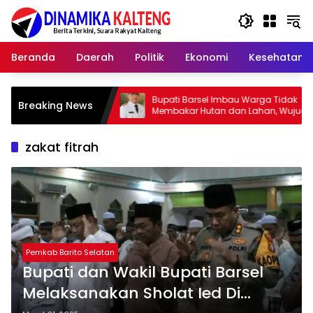
Langsung
ke
konten
Beranda
Daerah
Politik
Ekonomi
Kesehatan
elar
Bupati Barsel Imbau Warga Tidak
Kapo
Breaking News
Membakar Hutan dan Lahan, Wujudkan
2026
Barito Selatan Bebas Kabut Asap
yang
zakat fitrah
Pemkab Barito Selatan
Bupati dan Wakil Bupati Barsel
Melaksanakan Sholat Ied Di