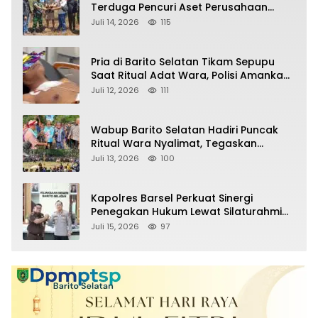
Terduga Pencuri Aset Perusahaan
Sitaan Satgas PKH, Satu Paket Diduga
Juli 14, 2026
115
Sabu Turut Disita
Pria di Barito Selatan Tikam Sepupu
Saat Ritual Adat Wara, Polisi Amankan
Pelaku
Juli 12, 2026
111
Wabup Barito Selatan Hadiri Puncak
Ritual Wara Nyalimat, Tegaskan
Komitmen Lestarikan Budaya Dayak
Juli 13, 2026
100
Kapolres Barsel Perkuat Sinergi
Penegakan Hukum Lewat Silaturahmi
dengan Kajari Barito Selatan
Juli 15, 2026
97