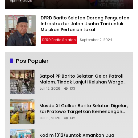
Pangan, Fokus Kembangkan
April 13, 2025
Jagung, Padi hingga Hortikultura
DPRD Barito Selatan Dorong Penguatan
Infrastruktur Jalan Usaha Tani untuk
Majukan Pertanian Lokal
DPRD Barito Selatan
September 2, 2024
Pos Populer
Satpol PP Barito Selatan Gelar Patroli
Malam, Tindak Lanjuti Keluhan Warga
soal Balap Liar dan Remaja Nongkrong
Juli 12, 2026
133
Musda XI Golkar Barito Selatan Digelar,
Edi Pratowo Targetkan Kemenangan
Partai pada Pemilu Mendatang
Juli 19, 2026
132
Kodim 1012/Buntok Amankan Dua