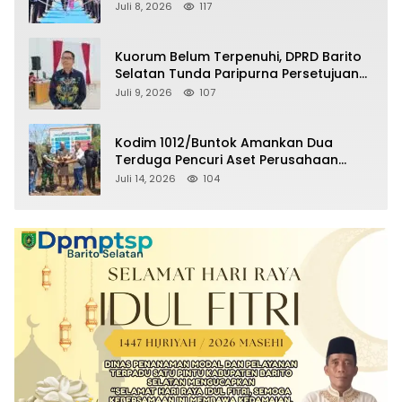
Selatan Masuki Masa Pensiun
Juli 8, 2026
117
Kuorum Belum Terpenuhi, DPRD Barito
Selatan Tunda Paripurna Persetujuan
Raperda Pertanggungjawaban APBD
Juli 9, 2026
107
2025
Kodim 1012/Buntok Amankan Dua
Terduga Pencuri Aset Perusahaan
Sitaan Satgas PKH, Satu Paket Diduga
Juli 14, 2026
104
Sabu Turut Disita