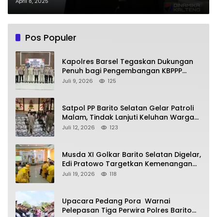
April 8, 2025
Pos Populer
Kapolres Barsel Tegaskan Dukungan
Penuh bagi Pengembangan KBPPP
Kalimantan Tengah
Juli 9, 2026
125
Satpol PP Barito Selatan Gelar Patroli
Malam, Tindak Lanjuti Keluhan Warga
soal Balap Liar dan Remaja Nongkrong
Juli 12, 2026
123
Musda XI Golkar Barito Selatan Digelar,
Edi Pratowo Targetkan Kemenangan
Partai pada Pemilu Mendatang
Juli 19, 2026
118
Upacara Pedang Pora Warnai
Pelepasan Tiga Perwira Polres Barito